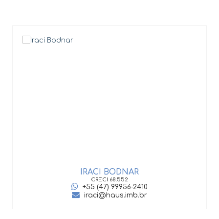
IRACI BODNAR
CRECI
68.552
+55 (47) 99956-2410
iraci@haus.imb.br