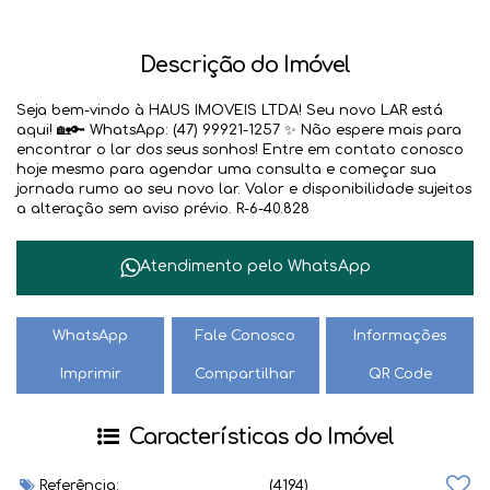
Descrição do Imóvel
Seja bem-vindo à HAUS IMOVEIS LTDA! Seu novo LAR está
aqui! 🏡🔑 WhatsApp: (47) 99921-1257 ✨ Não espere mais para
encontrar o lar dos seus sonhos! Entre em contato conosco
hoje mesmo para agendar uma consulta e começar sua
jornada rumo ao seu novo lar. Valor e disponibilidade sujeitos
a alteração sem aviso prévio. R-6-40.828
Atendimento pelo
WhatsApp
WhatsApp
Fale Conosco
Informações
Imprimir
Compartilhar
QR Code
Características do Imóvel
Referência:
(4194)