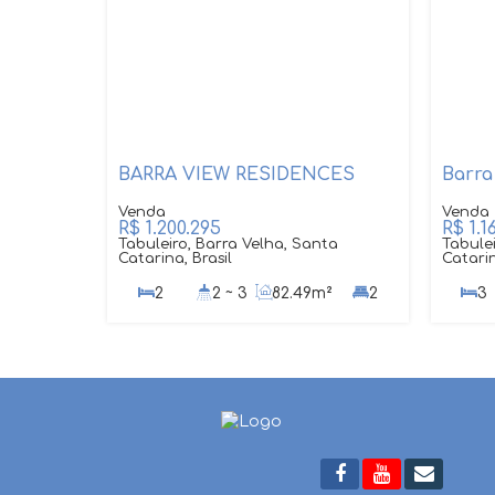
BARRA VIEW RESIDENCES
Barra
R$
1.200.295
R$
1.1
Tabuleiro, Barra Velha, Santa
Tabulei
Catarina, Brasil
Catarin
2
2 ~ 3
82
.49
m²
2
3
1
1