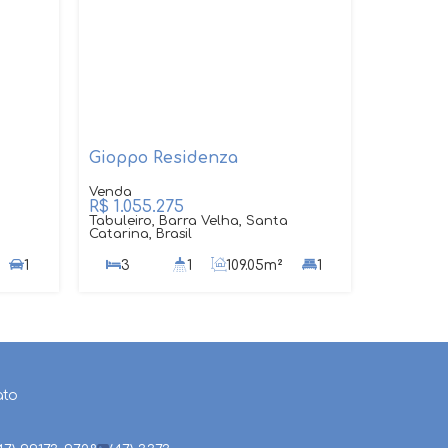
Gioppo Residenza
R$
1.055.275
Tabuleiro, Barra Velha, Santa
Catarina, Brasil
1
3
1
109
.05
m²
1
2
ato