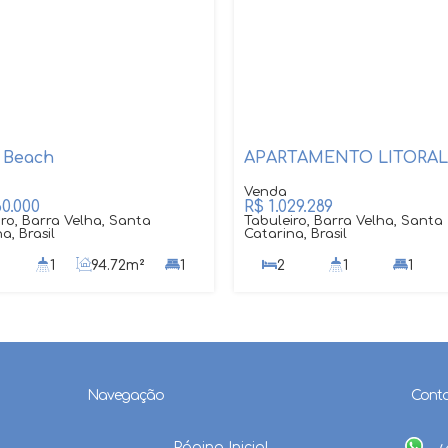
 Beach
APARTAMENTO LITORAL
60.000
R$
1.029.289
ro, Barra Velha, Santa
Tabuleiro, Barra Velha, Santa
a, Brasil
Catarina, Brasil
1
94
.72
m²
1
2
1
1
107
.33
m²
Navegação
Cont
Página Inicial