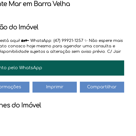
te Mar em Barra Velha
ão do Imóvel
stá aqui! 🏡🔑 WhatsApp: (47) 99921-1257 ✨ Não espere mais
ntato conosco hoje mesmo para agendar uma consulta e
ponibilidade sujeitos a alteração sem aviso prévio. C/ Jair
nto pelo
WhatsApp
formações
Imprimir
Compartilhar
hes do Imóvel
JAIR BILESKI
CRECI
31.882
+55 (47) 99612-4704
jair@haus.imb.br