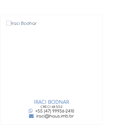
IRACI BODNAR
GIOV
CRECI
68.552
+55 (47) 99956-2410
iraci@haus.imb.br