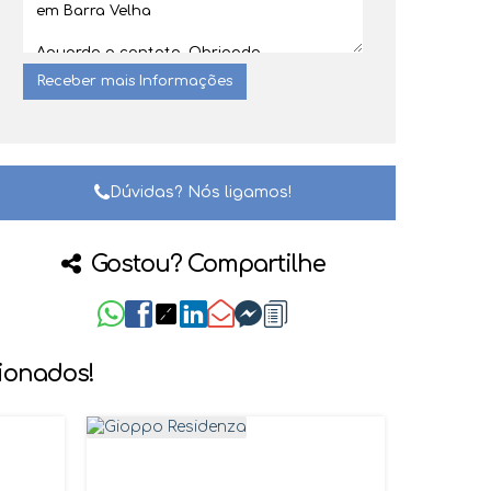
Dúvidas? Nós ligamos!
Gostou? Compartilhe
cionados!