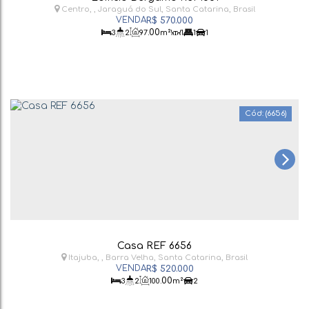
Centro
,
Jaraguá do Sul
,
Santa Catarina
,
Brasil
R$
570.000
.00
3
2
97
m²
1
1
1
(6656)
Casa REF 6656
Itajuba
,
Barra Velha
,
Santa Catarina
,
Brasil
R$
520.000
.00
3
2
100
m²
2