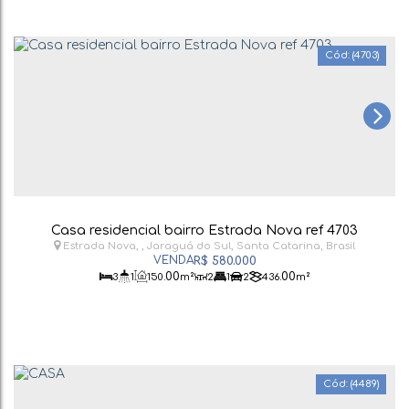
(4703)
Casa residencial bairro Estrada Nova ref 4703
Estrada Nova
,
Jaraguá do Sul
,
Santa Catarina
,
Brasil
R$
580.000
.00
.00
3
1
150
m²
2
1
2
436
m²
(4489)