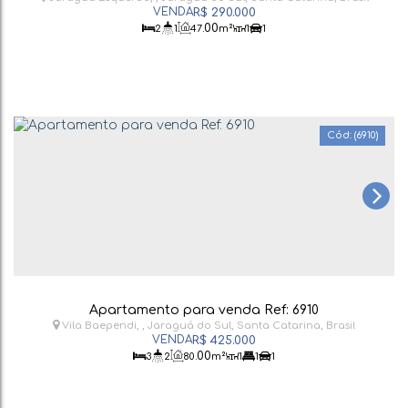
R$
290.000
.00
2
1
47
m²
1
1
(6910)
Apartamento para venda Ref: 6910
Vila Baependi
,
Jaraguá do Sul
,
Santa Catarina
,
Brasil
R$
425.000
.00
3
2
80
m²
1
1
1