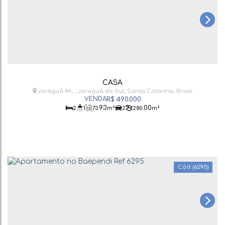
CASA
Jaraguá 84
,
Jaraguá do Sul
,
Santa Catarina
,
Brasil
R$
490.000
.93
.00
2
1
73
m²
2
280
m²
(6295)