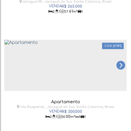
Jaraguá 99
,
Jaraguá do Sul
,
Santa Catarina
,
Brasil
R$
265.000
.61
2
1
57
m²
1
(4381)
Apartamento
Vila Baependi
,
Jaraguá do Sul
,
Santa Catarina
,
Brasil
R$
300.000
.00
2
1
50
m²
1
1