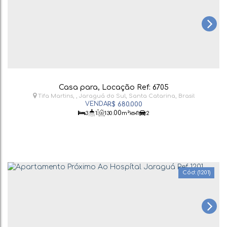
Casa para, Locação Ref: 6705
Tifa Martins
,
Jaraguá do Sul
,
Santa Catarina
,
Brasil
R$
680.000
.00
3
1
130
m²
1
2
(1201)