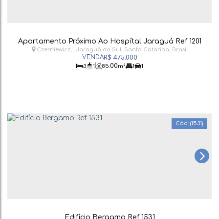
Apartamento Próximo Ao Hospítal Jaraguá Ref 1201
Czerniewicz
,
Jaraguá do Sul
,
Santa Catarina
,
Brasil
R$
475.000
.00
3
1
85
m²
1
1
(1531)
Edifício Bergamo Ref 1531