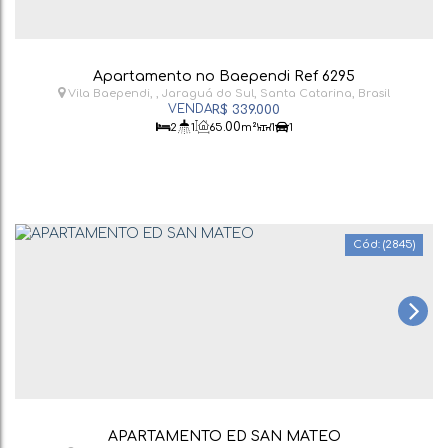
Apartamento no Baependi Ref 6295
Vila Baependi
,
Jaraguá do Sul
,
Santa Catarina
,
Brasil
R$
339.000
.00
2
1
65
m²
1
1
(2845)
APARTAMENTO ED SAN MATEO