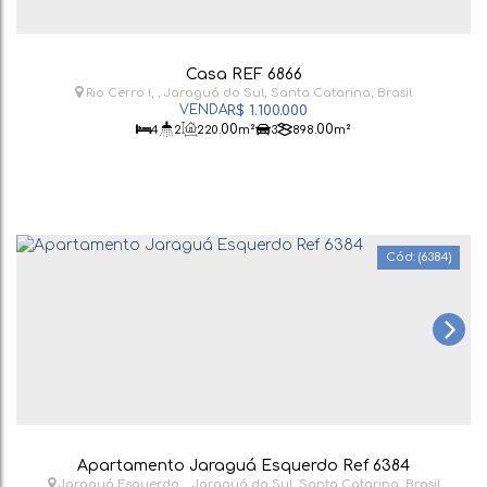
Casa REF 6866
Rio Cerro I
,
Jaraguá do Sul
,
Santa Catarina
,
Brasil
R$
1.100.000
.00
.00
4
2
220
m²
3
898
m²
(6384)
Apartamento Jaraguá Esquerdo Ref 6384
Jaraguá Esquerdo
,
Jaraguá do Sul
,
Santa Catarina
,
Brasil