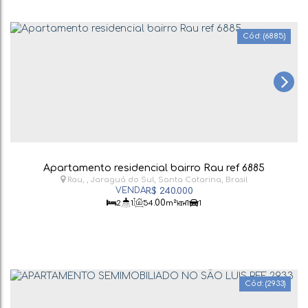
(6885)
Apartamento residencial bairro Rau ref 6885
Rau
,
Jaraguá do Sul
,
Santa Catarina
,
Brasil
R$
240.000
.00
2
1
54
m²
1
1
(2933)