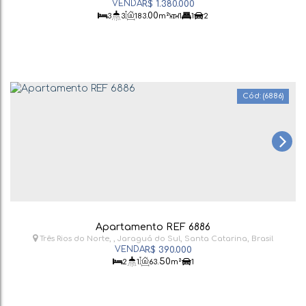
R$
1.380.000
.00
3
3
183
m²
1
1
2
(6886)
Apartamento REF 6886
Três Rios do Norte
,
Jaraguá do Sul
,
Santa Catarina
,
Brasil
R$
390.000
.50
2
1
63
m²
1