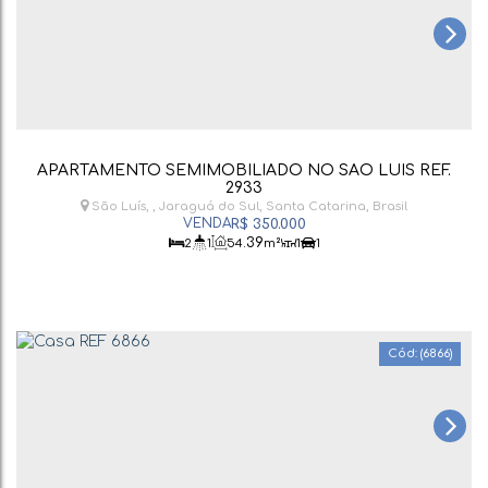
APARTAMENTO SEMIMOBILIADO NO SÃO LUIS REF.
2933
São Luís
,
Jaraguá do Sul
,
Santa Catarina
,
Brasil
R$
350.000
.39
2
1
54
m²
1
1
(6866)