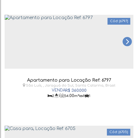
(6797)
Apartamento para Locação Ref: 6797
São Luís
,
Jaraguá do Sul
,
Santa Catarina
,
Brasil
R$
360.000
.00
2
1
54
m²
1
1
(6705)