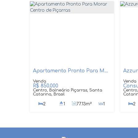
Apartamento Pronto Para Morar Centro de Piçarras
Azzur
R$
850.000
Consu
Centro, Balneário Piçarras, Santa
Centro,
Catarina, Brasil
Catarin
2
1
77
.13
m²
1
2
1
1
1