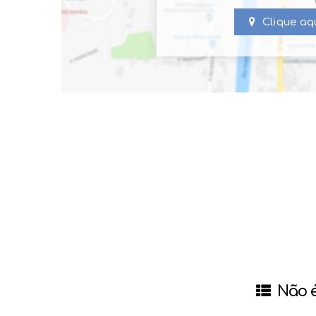
Clique aq
Não é