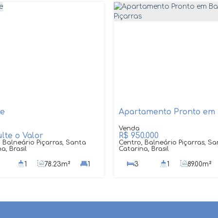
e
lte o Valor
R$
950.000
 Balneário Piçarras, Santa
Centro, Balneário Piçarras, S
a, Brasil
Catarina, Brasil
1
78
.23
m²
1
3
1
89
.00
m²
2