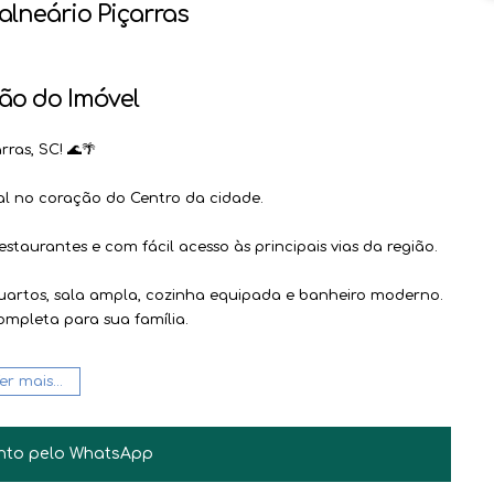
alneário Piçarras
ão do Imóvel
ras, SC! 🌊🌴
al no coração do Centro da cidade.
staurantes e com fácil acesso às principais vias da região.
artos, sala ampla, cozinha equipada e banheiro moderno.
ompleta para sua família.
ta! Não perca a oportunidade de morar em um dos
er mais...
nto pelo
WhatsApp
JAIR BILESKI
CRECI
31.882