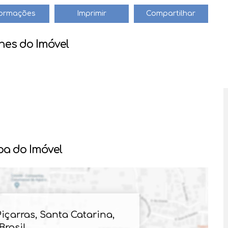
+55 (47) 99612-4704
jair@haus.imb.br
formações
Imprimir
Compartilhar
🏡 #BalneárioPiçarras #Apartamento #Aluguel #VivaBem
hes do Imóvel
a do Imóvel
Piçarras
,
Santa Catarina
,
Brasil