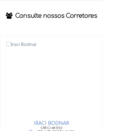
Consulte nossos Corretores
IRACI BODNAR
GIOV
CRECI
68.552