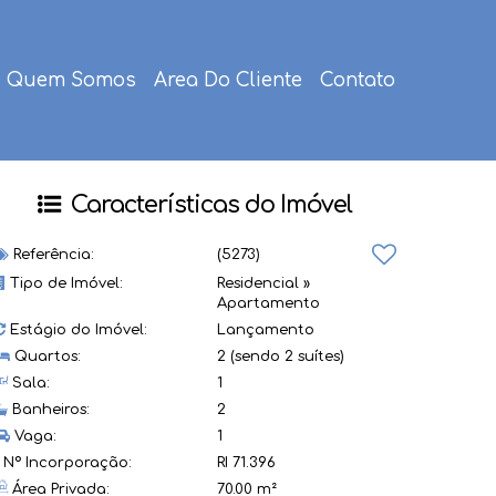
Quem Somos
Area Do Cliente
Contato
Características do Imóvel
Referência:
(5273)
Tipo de Imóvel:
Residencial
»
Apartamento
Estágio do Imóvel:
Lançamento
Quartos:
2 (sendo 2 suítes)
Sala:
1
Banheiros:
2
Vaga:
1
Nº Incorporação:
RI 71.396
Área Privada:
70.00 m²