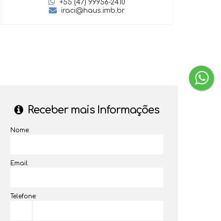
+55 (47) 99956-2410
iraci@haus.imb.br
‹
›
Receber mais Informações
Nome:
Email:
Telefone: