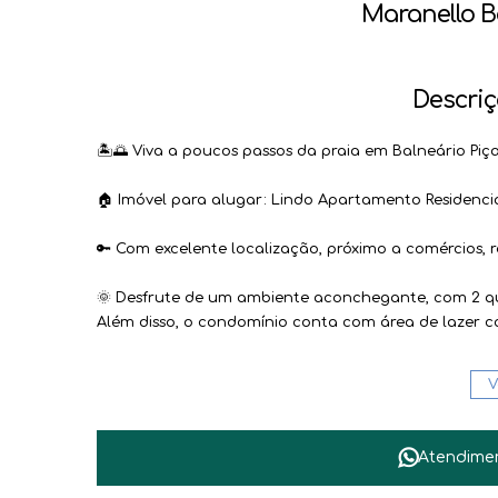
Maranello B
Descriç
🏝🌅 Viva a poucos passos da praia em Balneário Piçar
🏠 Imóvel para alugar: Lindo Apartamento Residenci
🔑 Com excelente localização, próximo a comércios, re
🌞 Desfrute de um ambiente aconchegante, com 2 qu
Além disso, o condomínio conta com área de lazer c
📞 Entre em contato agora mesmo e agende sua visi
V
melhores lugares de Santa Catarina.
📌 Endereço: Centro, Balneário Piçarras, SC, BR
Atendime
Incorporação: RI 71.396