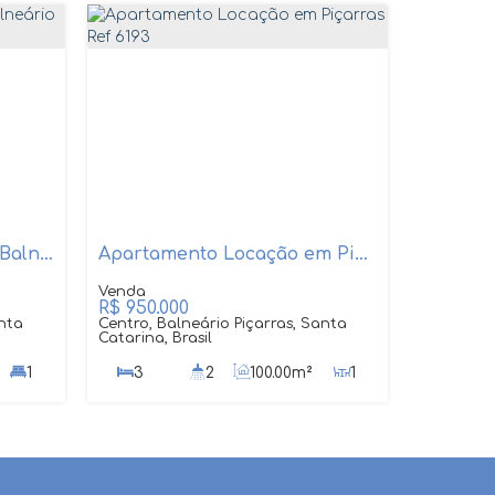
Apartamento Pronto em Balneário Piçarras
Apartamento Locação em Piçarras Ref 6193
R$
950.000
anta
Centro, Balneário Piçarras, Santa
Catarina, Brasil
1
3
2
100
.00
m²
1
1
1