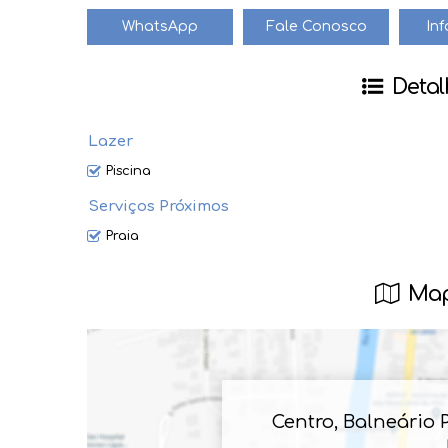
WhatsApp
Fale Conosco
In
Venha viver a vida dos seus sonhos à beira mar! 🌊
Detal
Lazer
Piscina
Serviços Próximos
Praia
Map
Centro
,
Balneário 