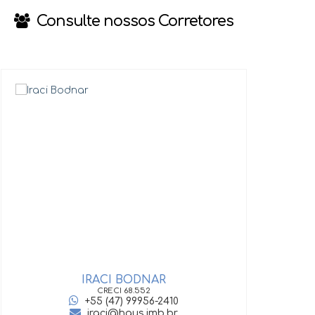
Consulte nossos Corretores
IRACI BODNAR
GIOV
CRECI
68.552
+55 (47) 99956-2410
iraci@haus.imb.br