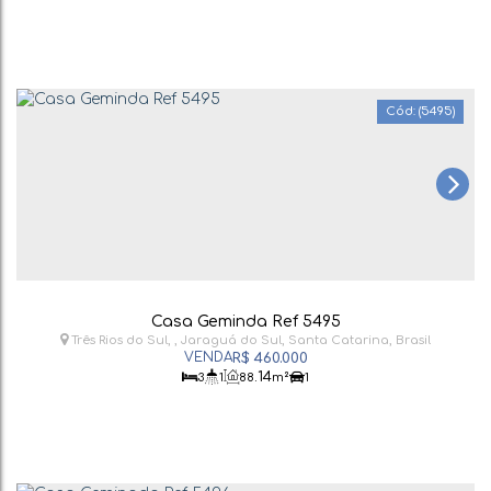
(5495)
Casa Geminda Ref 5495
Três Rios do Sul
,
Jaraguá do Sul
,
Santa Catarina
,
Brasil
R$
460.000
.14
3
1
88
m²
1