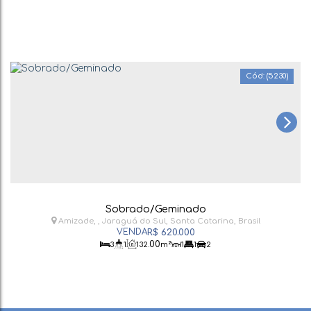
(5230)
Sobrado/Geminado
Amizade
,
Jaraguá do Sul
,
Santa Catarina
,
Brasil
R$
620.000
.00
3
1
132
m²
1
1
2