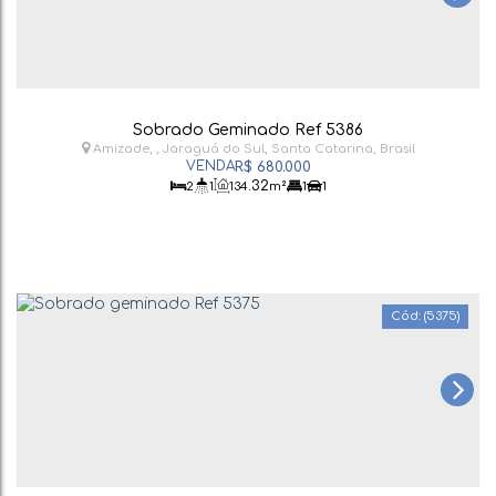
Sobrado Geminado Ref 5386
Amizade
,
Jaraguá do Sul
,
Santa Catarina
,
Brasil
R$
680.000
.32
2
1
134
m²
1
1
(5375)