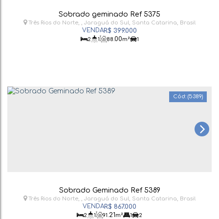
Sobrado geminado Ref 5375
Três Rios do Norte
,
Jaraguá do Sul
,
Santa Catarina
,
Brasil
R$
399.000
.00
2
1
88
m²
1
(5389)
Sobrado Geminado Ref 5389
Três Rios do Norte
,
Jaraguá do Sul
,
Santa Catarina
,
Brasil
R$
867.000
.21
2
1
91
m²
1
2