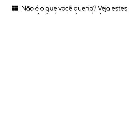
Não é o que você queria? Veja estes
imóveis relacionados!
Sobrado/Geminado
R$
620.000
Amizade, Jaraguá do Sul, Santa Catarina, Brasil
3
1
132
m²
1
.00
1
2