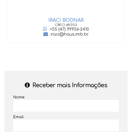
IRACI BODNAR
CRECI
68.552
+55 (47) 99956-2410
iraci@haus.imb.br
Receber mais Informações
Nome:
Email: