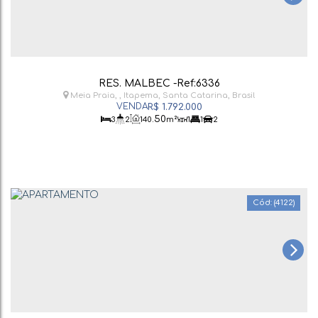
RES. MALBEC -Ref:6336
Meia Praia
,
Itapema
,
Santa Catarina
,
Brasil
R$
1.792.000
.50
3
2
140
m²
1
1
2
(4122)