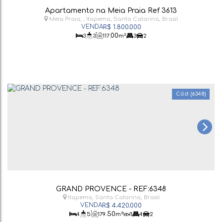
Apartamento na Meia Praia Ref 3613
Meia Praia
,
Itapema
,
Santa Catarina
,
Brasil
R$
1.800.000
.00
3
3
117
m²
3
2
(6348)
GRAND PROVENCE - REF:6348
Itapema
,
Santa Catarina
,
Brasil
R$
4.420.000
.50
4
5
179
m²
1
4
2