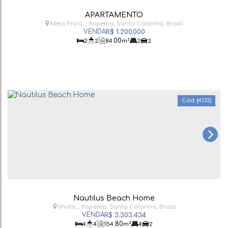
APARTAMENTO
Meia Praia
,
Itapema
,
Santa Catarina
,
Brasil
R$
1.200.000
.00
2
2
84
m²
2
2
(4132)
Nautilus Beach Home
Ilhota
,
Itapema
,
Santa Catarina
,
Brasil
R$
3.303.434
.80
4
4
154
m²
4
2