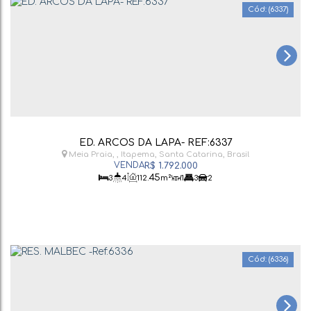
(6337)
ED. ARCOS DA LAPA- REF:6337
Meia Praia
,
Itapema
,
Santa Catarina
,
Brasil
R$
1.792.000
.45
3
4
112
m²
1
3
2
(6336)