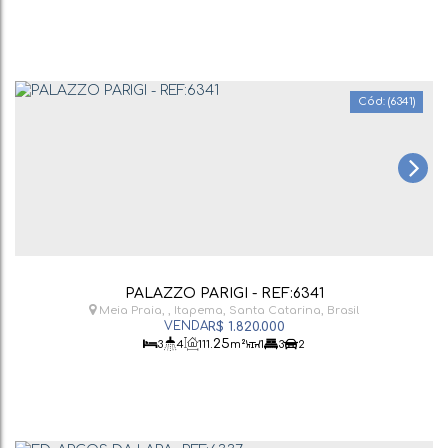
(6341)
PALAZZO PARIGI - REF:6341
Meia Praia
,
Itapema
,
Santa Catarina
,
Brasil
R$
1.820.000
.25
3
4
111
m²
1
3
2