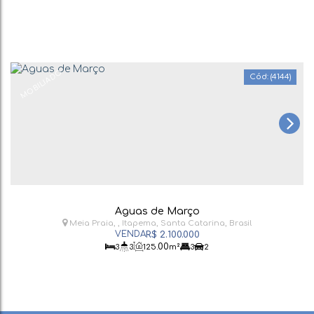
MOBILIADO
(4144)
Aguas de Março
Meia Praia
,
Itapema
,
Santa Catarina
,
Brasil
R$
2.100.000
.00
3
3
125
m²
3
2