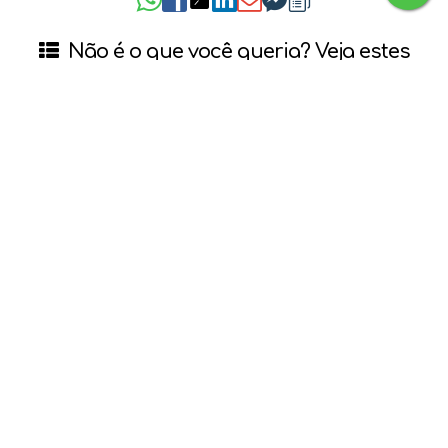
Não é o que você queria? Veja estes
imóveis relacionados!
Apartamento na Meia Praia Ref 3613
R$
4.500
Meia Praia, Itapema, Santa Catarina, Brasil
3
3
117
m²
3
.00