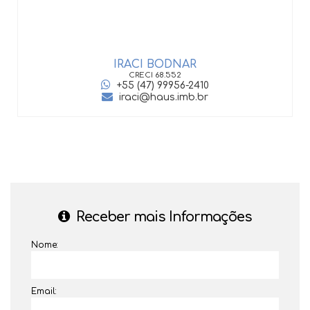
IRACI BODNAR
CRECI
68.552
+55 (47) 99956-2410
iraci@haus.imb.br
Receber mais Informações
Nome:
Email: