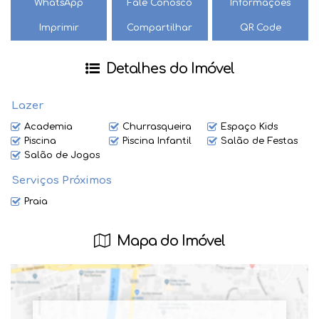
WhatsApp
Fale Conosco
Informações
📞 Entre em contato conosco e agende sua visita. Não perca
Imprimir
Compartilhar
QR Code
a oportunidade de viver em um imóvel tão completo e
confortável.
Detalhes do Imóvel
🔑 Seu novo lar te espera!
Lazer
Academia
Churrasqueira
Espaço Kids
Piscina
Piscina Infantil
Salão de Festas
Salão de Jogos
Serviços Próximos
Praia
Mapa do Imóvel