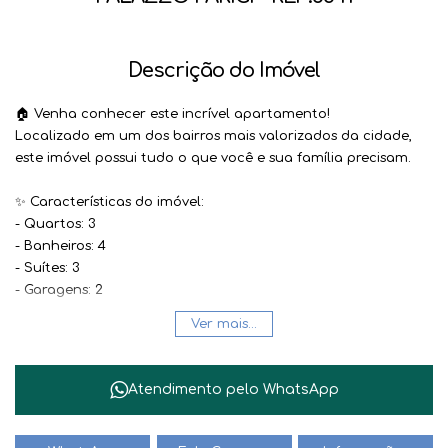
Descrição do Imóvel
🏠 Venha conhecer este incrível apartamento!
Localizado em um dos bairros mais valorizados da cidade,
este imóvel possui tudo o que você e sua família precisam.
✨ Características do imóvel:
- Quartos: 3
- Banheiros: 4
- Suítes: 3
- Garagens: 2
- Salas: 1
Ver mais...
- Área privada: 111.25 m²
🌿 Além disso, o condomínio oferece uma área de lazer
Atendimento pelo
WhatsApp
completa, com piscina, churrasqueira, academia e muito
mais!