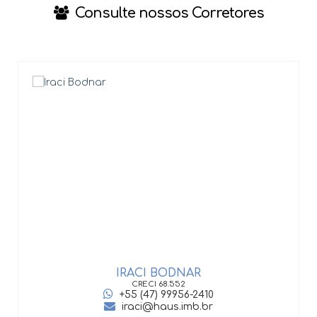
Consulte nossos Corretores
IRACI BODNAR
CRECI
68.552
+55 (47) 99956-2410
iraci@haus.imb.br