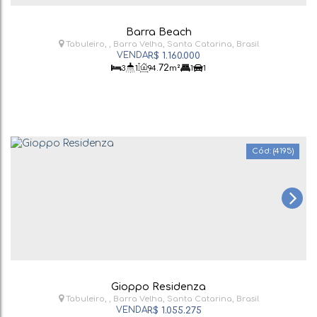
Barra Beach
Tabuleiro
,
Barra Velha
,
Santa Catarina
,
Brasil
R$
1.160.000
.72
3
1
94
m²
1
1
(4195)
Gioppo Residenza
Tabuleiro
,
Barra Velha
,
Santa Catarina
,
Brasil
R$
1.055.275