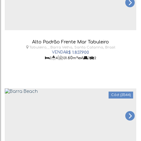
Alto Padrão Frente Mar Tabuleiro
Tabuleiro
,
Barra Velha
,
Santa Catarina
,
Brasil
R$
1.837.900
.60
3
4
131
m²
1
3
2
(3544)