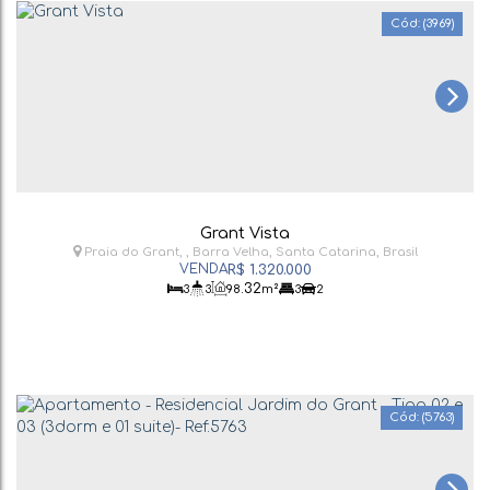
(3969)
Grant Vista
Praia do Grant
,
Barra Velha
,
Santa Catarina
,
Brasil
R$
1.320.000
.32
3
3
98
m²
3
2
(5763)