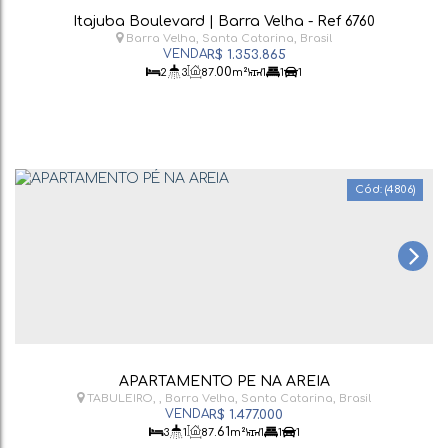
Itajuba Boulevard | Barra Velha - Ref 6760
Barra Velha
,
Santa Catarina
,
Brasil
R$
1.353.865
.00
2
3
87
m²
1
1
1
(4806)
APARTAMENTO PÉ NA AREIA
TABULEIRO
,
Barra Velha
,
Santa Catarina
,
Brasil
R$
1.477.000
.61
3
1
87
m²
1
1
1