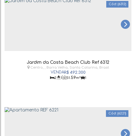
(6312)
Jardim da Costa Beach Club Ref 6312
Centro
,
Barra Velha
,
Santa Catarina
,
Brasil
R$
492.300
.59
2
1
51
m²
1
(6221)