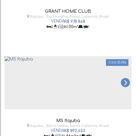
GRANT HOME CLUB
Itajuba
,
Barra Velha
,
Santa Catarina
,
Brasil
R$
978.868
.00
2
2
82
m²
1
1
(5310)
MS Itajuba
Itajuba
,
Barra Velha
,
Santa Catarina
,
Brasil
R$
892.653
.46