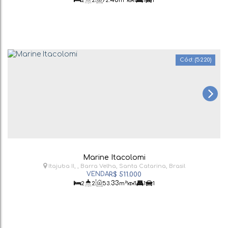
2
2
72
m²
1
1
1
(5220)
Marine Itacolomi
Itajuba II
,
Barra Velha
,
Santa Catarina
,
Brasil
R$
511.000
.33
2
2
53
m²
1
1
1