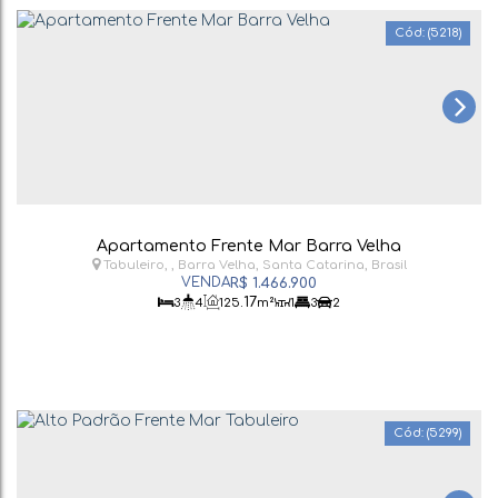
(5218)
Apartamento Frente Mar Barra Velha
Tabuleiro
,
Barra Velha
,
Santa Catarina
,
Brasil
R$
1.466.900
.17
3
4
125
m²
1
3
2
(5299)