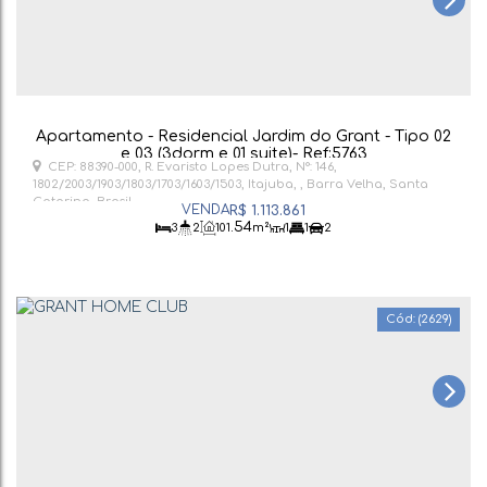
Apartamento - Residencial Jardim do Grant - Tipo 02
e 03 (3dorm e 01 suite)- Ref:5763
CEP: 88390-000
,
R. Evaristo Lopes Dutra
,
N°:
146
,
1802/2003/1903/1803/1703/1603/1503
,
Itajuba
,
Barra Velha
,
Santa
Catarina
,
Brasil
R$
1.113.861
.54
3
2
101
m²
1
1
2
(2629)