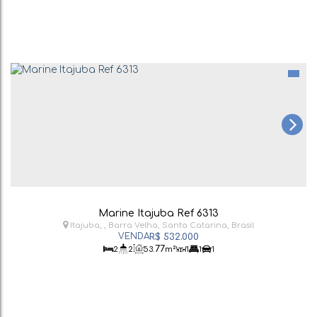
Marine Itajuba Ref 6313
Itajuba
,
Barra Velha
,
Santa Catarina
,
Brasil
R$
532.000
.77
2
2
53
m²
1
1
1