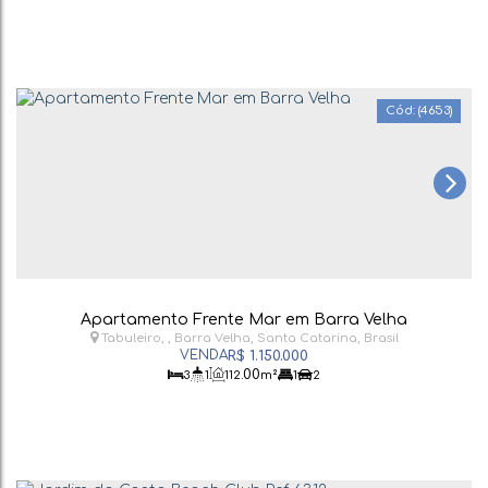
(4653)
Apartamento Frente Mar em Barra Velha
Tabuleiro
,
Barra Velha
,
Santa Catarina
,
Brasil
R$
1.150.000
.00
3
1
112
m²
1
2