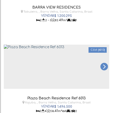
BARRA VIEW RESIDENCES
Tabuleiro
,
Barra Velha
,
Santa Catarina
,
Brasil
R$
1.200.295
.49
2
2 ~ 3
82
m²
2
1
(6013)
Plaza Beach Residence Ref 6013
Itajuba
,
Barra Velha
,
Santa Catarina
,
Brasil
R$
1.496.500
.41
3
4
136
m²
1
3
2