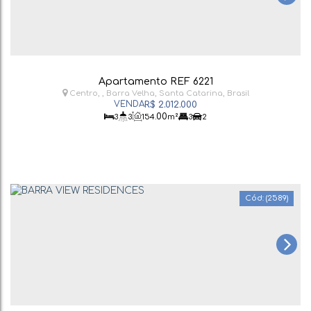
Apartamento REF 6221
Centro
,
Barra Velha
,
Santa Catarina
,
Brasil
R$
2.012.000
.00
3
3
154
m²
3
2
(2589)