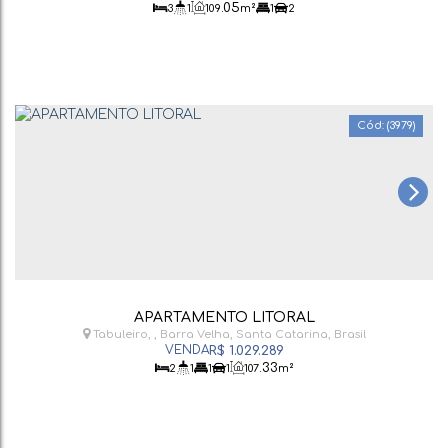
.05
3
1
109
m²
1
2
(3979)
APARTAMENTO LITORAL
Tabuleiro
,
Barra Velha
,
Santa Catarina
,
Brasil
R$
1.029.289
.33
2
1
1
1
107
m²