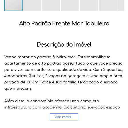
Alto Padrão Frente Mar Tabuleiro
Descrição do Imóvel
Venha morar no paraíso à beira-mar! Este maravilhoso
apartamento de alto padrão possui tudo o que você precisa
para viver com conforto e qualidade de vida. Com 3 quartos,
4 banheiros, 3 suítes, 2 vagas na garagem e uma ampla área
privada de 131.6m², você e sua família terão todo o espaço
que merecem.
Além disso, o condomínio oferece uma completa
infraestrutura com academia, bicicletário, elevador, espaço
kids, piscina, quadra mar, salão de festas e portão eletrônico.
Ver mais...
Tudo isso em uma localização privilegiada, de frente para o
mar no litoral.