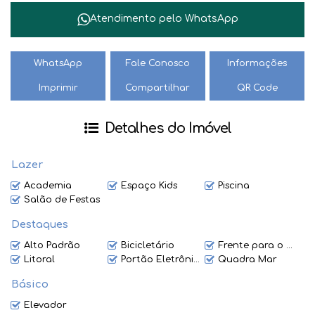
Atendimento pelo
WhatsApp
Não perca tempo e agende sua visita para conhecer essa
oportunidade única de viver com conforto e sofisticação.
Entre em contato agora mesmo e realize o seu sonho de
WhatsApp
Fale Conosco
Informações
morar à beira-mar!
Imprimir
Compartilhar
QR Code
Detalhes do Imóvel
Lazer
Academia
Espaço Kids
Piscina
Salão de Festas
Destaques
Alto Padrão
Bicicletário
Frente para o Mar
Litoral
Portão Eletrônico
Quadra Mar
Básico
Elevador