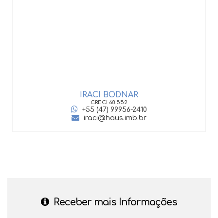
IRACI BODNAR
CRECI
68.552
+55 (47) 99956-2410
iraci@haus.imb.br
Receber mais Informações