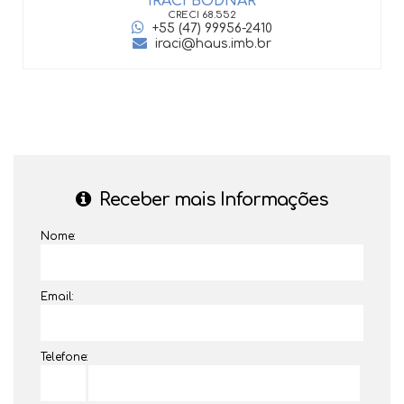
IRACI BODNAR
CRECI
68.552
+55 (47) 99956-2410
iraci@haus.imb.br
Receber mais Informações
Nome:
Email:
Telefone: