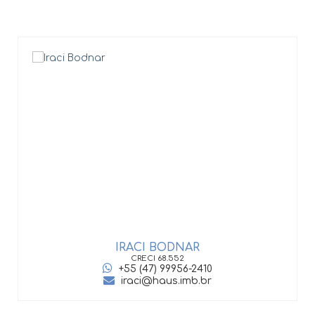
IRACI BODNAR
CRECI
68.552
+55 (47) 99956-2410
iraci@haus.imb.br