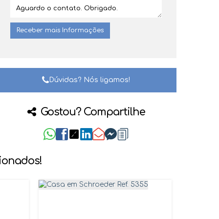
Dúvidas? Nós ligamos!
Gostou? Compartilhe
cionados!