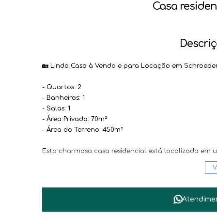
Casa residen
Descriç
🏡 Linda Casa à Venda e para Locação em Schroeder,
- Quartos: 2
- Banheiros: 1
- Salas: 1
- Área Privada: 70m²
- Área do Terreno: 450m²
Esta charmosa casa residencial está localizada em u
amplos e bem iluminados, esta propriedade é perfei
V
A casa conta com 2 quartos aconchegantes, 1 banhe
área externa com bastante espaço para lazer e conv
Atendime
Não perca a oportunidade de morar em um imóvel a