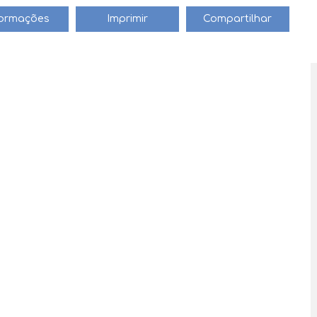
tar com essa incrível casa em Schroeder, SC.
formações
Imprimir
Compartilhar
velResidencial #VenhaConferir
guro contra Incêndio obrigatório pela imobiliária. Valor e