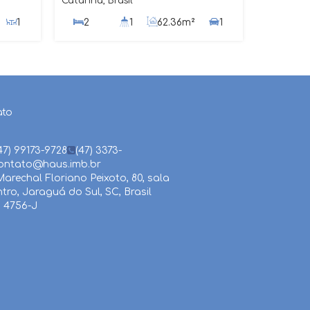
Catarina, Brasil
1
2
1
62
.36
m²
1
ato
47) 99173-9728
(47) 3373-
ontato@haus.imb.br
arechal Floriano Peixoto
,
80
,
sala
ntro
,
Jaraguá do Sul
,
SC
,
Brasil
 4756-J