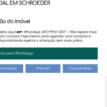
CIAL EM SCHROEDER
ão do Imóvel
JAIR BILESKI
CRECI
31.882
stá aqui! 🏡🔑 WhatsApp: (47) 99921-1257 ✨ Não espere mais
+55 (47) 99612-4704
ntato conosco hoje mesmo para agendar uma consulta e
jair@haus.imb.br
sponibilidade sujeitos a alteração sem aviso prévio.
nto pelo
WhatsApp
formações
Imprimir
Compartilhar