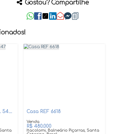
Gostou? Compartilhe
cionados!
Casa no Tifa Martins Ref. 5447
Casa REF 6618
R$
480.000
 Santa
Itacolomi, Balneário Piçarras, Santa