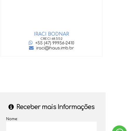
IRACI BODNAR
GIOV
CRECI
68.552
+55 (47) 99956-2410
iraci@haus.imb.br
‹
›
Receber mais Informações
Nome: