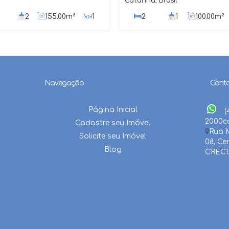
Catarina, Brasil
2
155
.00
m²
1
2
1
100
.00
m²
720
.00
m²
357
.50
m²
Navegação
Cont
Página Inicial
(
2000
c
Cadastre seu Imóvel
Rua M
Solicite seu Imóvel
08
,
Ce
Blog
CRECI: