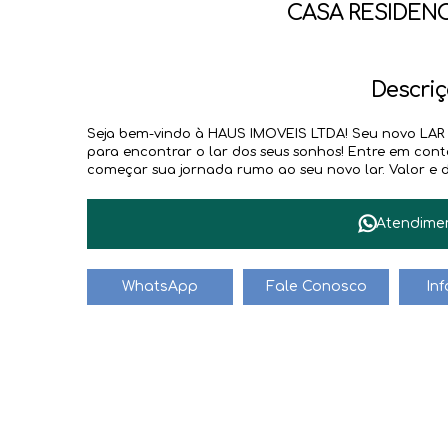
CASA RESIDEN
Descriç
Seja bem-vindo à HAUS IMOVEIS LTDA! Seu novo LAR e
para encontrar o lar dos seus sonhos! Entre em co
começar sua jornada rumo ao seu novo lar. Valor e di
Atendime
WhatsApp
Fale Conosco
In