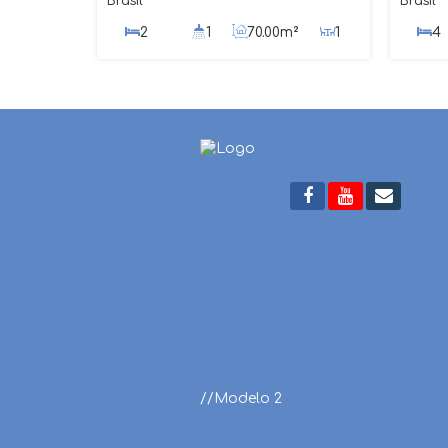
Brasil
Brasil
2
1
70
.00
m²
1
4
450
.00
m²
3
//Modelo 2