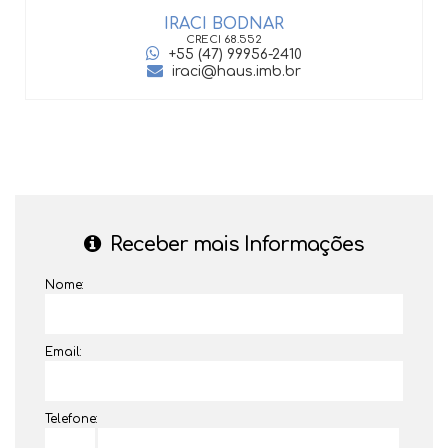
IRACI BODNAR
CRECI
68.552
+55 (47) 99956-2410
iraci@haus.imb.br
Receber mais Informações
Nome:
Email:
Telefone: