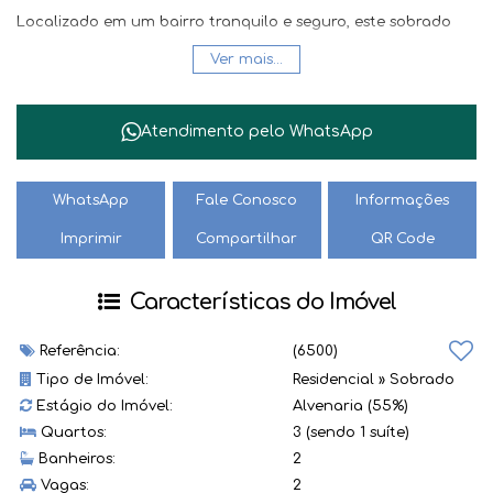
Localizado em um bairro tranquilo e seguro, este sobrado
possui acabamentos de alta qualidade e está pronto para
Ver mais...
receber sua família. Não perca a oportunidade de adquirir
seu novo lar dos sonhos!
Atendimento pelo
WhatsApp
Entre em contato para mais informações e agende uma
visita. Seu novo lar está te esperando!
WhatsApp
Fale Conosco
Informações
RI-4.55.661
Imprimir
Compartilhar
QR Code
Características do Imóvel
Referência:
(6500)
Tipo de Imóvel:
Residencial
»
Sobrado
Estágio do Imóvel:
Alvenaria (55%)
Quartos:
3 (sendo 1 suíte)
Banheiros:
2
Vagas:
2