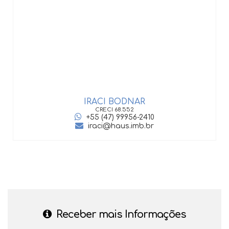
IRACI BODNAR
CRECI
68.552
+55 (47) 99956-2410
iraci@haus.imb.br
Receber mais Informações