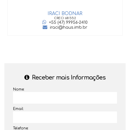
IRACI BODNAR
CRECI
68.552
+55 (47) 99956-2410
iraci@haus.imb.br
Receber mais Informações
Nome:
Email:
Telefone: