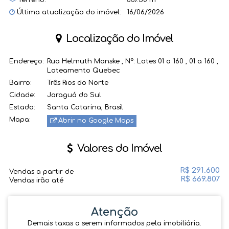
Terreno:
337.50 m²
Última atualização do imóvel:
16/06/2026
Localização do Imóvel
Endereço:
Rua Helmuth Manske
,
N°:
Lotes 01 a 160
,
01 a 160
,
Loteamento Quebec
Bairro:
Três Rios do Norte
Cidade:
Jaraguá do Sul
Estado:
Santa Catarina, Brasil
Mapa:
Abrir no Google Maps
Valores do Imóvel
R$
291.600
Vendas a partir de
R$
669.807
Vendas irão até
Atenção
Demais taxas a serem informados pela imobiliária.