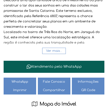
Descubra uma oportunidade única de investimento ou para
construir o lar dos seus sonhos em uma das cidades mais
promissoras de Santa Catarina. Este terreno exclusivo,
identificado pela
Referência 6807
, representa a chance
perfeita de concretizar seus planos em um ambiente de
crescimento e valorização.
Localizado no bairro de
Três Rios do Norte
, em Jaraguá do
Sul, este imóvel oferece uma localização estratégica. A
região é conhecida pela sua tranquilidade e pela
proximidade com a natureza, sem abrir mão da conveniência
Ver mais...
e do acesso facilitado aos principais pontos da cidade.
Integrado ao
Loteamento Quebec
, o terreno se beneficia de
uma infraestrutura planejada, ideal para quem busca
Atendimento pelo
WhatsApp
segurança e qualidade de vida. Imagine-se projetando sua
residência em um local onde cada detalhe foi pensado para
o seu bem-estar, com ruas bem cuidadas e um entorno
WhatsApp
Fale Conosco
Informações
agradável.
Imprimir
Compartilhar
QR Code
Jaraguá do Sul
é um município que se destaca pelo seu
desenvolvimento econômico, forte polo industrial e, ao
mesmo tempo, pela preservação de suas belezas naturais. A
Mapa do Imóvel
cidade oferece uma excelente qualidade de vida, com ótimas