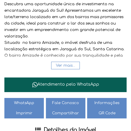
Descubra uma oportunidade única de investimento na
encantadora Jaraguá do Sul! Apresentamos um excelente
lote/terreno localizado em um dos bairros mais promissores
da cidade, ideal para construir o lar dos seus sonhos ou
investir em um empreendimento com grande potencial de
valorização.
Situado
no bairro Amizade
, o imóvel desfruta de uma
localização estratégica em Jaraguá do Sul, Santa Catarina.
O bairro Amizade é conhecido por sua tranquilidade e pela
proximidade a uma vasta gama de comércios e serviços
Ver mais...
essenciais, garantindo praticidade e conforto para o dia a
dia.
Um dos grandes diferenciais deste lote é a sua infraestrutura.
Atendimento pelo
WhatsApp
Contando com
pavimentação de qualidade
, o acesso ao
terreno é facilitado, assegurando mais segurança e
durabilidade. A região está em constante crescimento,
WhatsApp
Fale Conosco
Informações
tornando este um investimento inteligente e seguro para o
Imprimir
Compartilhar
QR Code
futuro.
Jaraguá do Sul, uma cidade vibrante no coração de Santa
Catarina, é um polo econômico e cultural, oferecendo
Detalhes do Imóvel