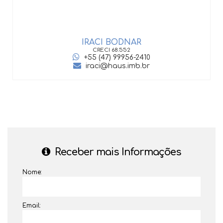
IRACI BODNAR
CRECI
68.552
+55 (47) 99956-2410
iraci@haus.imb.br
Receber mais Informações
Nome:
Email: