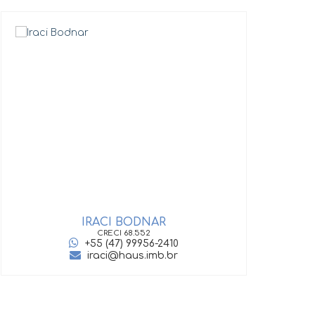
IRACI BODNAR
GIOV
CRECI
68.552
+55 (47) 99956-2410
iraci@haus.imb.br
‹
›