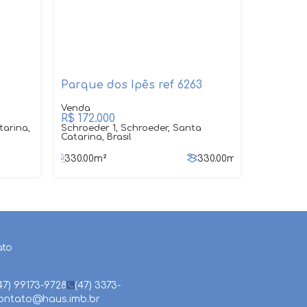
Parque dos Ipês ref 6263
R$
172.000
tarina,
Schroeder 1, Schroeder, Santa
Catarina, Brasil
330
.00
m²
330
.00
m²
ato
47) 99173-9728
(47) 3373-
ontato@haus.imb.br