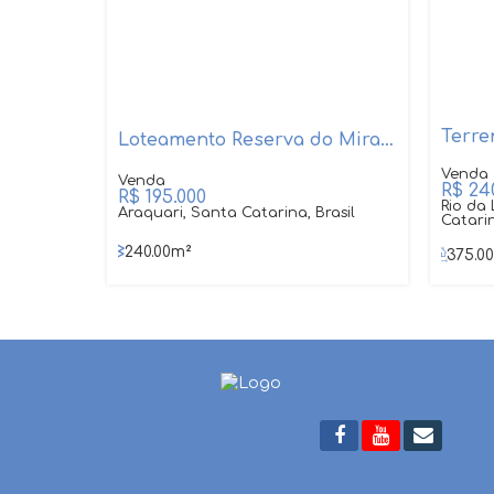
Terre
Loteamento Reserva do Mirante
R$
240
R$
195.000
Rio da
Araquari, Santa Catarina, Brasil
Catarin
240
.00
m²
375
.0