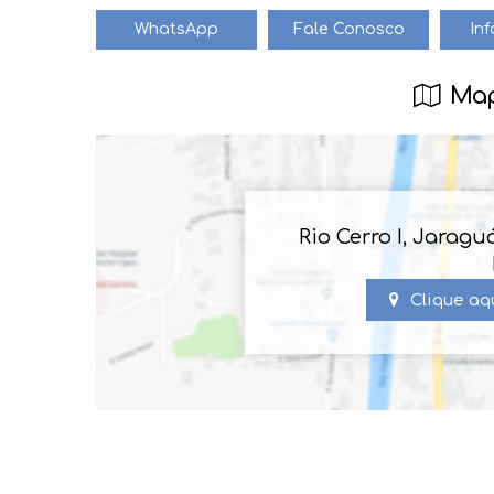
WhatsApp
Fale Conosco
In
Map
Rio Cerro I
,
Jaraguá
Clique aq