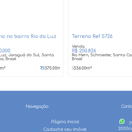
no no bairro Rio da Luz
Terreno Ref 5726
.000
R$
200.826
 Luz, Jaraguá do Sul, Santa
Rio Hern, Schroeder, Santa Ca
a, Brasil
Brasil
0
m²
375
.00
m²
336
.00
m²
Navegação
Cont
Página Inicial
(
2000
c
Cadastre seu Imóvel