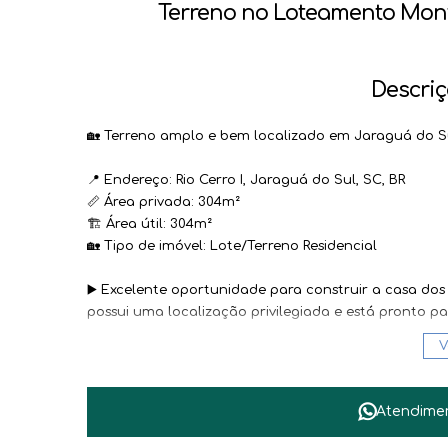
Terreno no Loteamento Monte
Descriç
🏡 Terreno amplo e bem localizado em Jaraguá do Su
📍 Endereço: Rio Cerro I, Jaraguá do Sul, SC, BR
📏 Área privada: 304m²
🏗️ Área útil: 304m²
🏡 Tipo de imóvel: Lote/Terreno Residencial
▶️ Excelente oportunidade para construir a casa dos 
possui uma localização privilegiada e está pronto pa
V
👉 Não perca essa chance de investir em um terreno 
em contato conosco e agende uma visita para conhec
Valores a partir de R$ 213.300,00
Atendime
#JaraguádoSul #Terrenoparaconstruir #Qualidaded