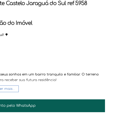
 Castelo Jaraguá do Sul ref 5958
ão do Imóvel
l! 🌳
seus sonhos em um bairro tranquilo e familiar. O terreno
ra receber sua futura residência!
JAIR BILESKI
CRECI
31.882
er mais...
+55 (47) 99612-4704
com potencial de valorização e qualidade de vida. Entre
jair@haus.imb.br
er esse incrível imóvel. Estamos esperando por você!
nto pelo
WhatsApp
eVida #ImóveisSC