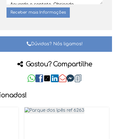
Dúvidas? Nós ligamos!
Gostou? Compartilhe
cionados!