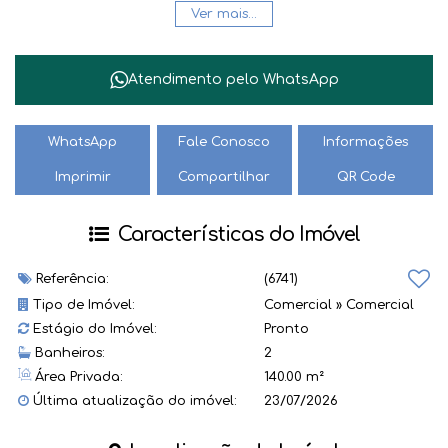
perfeito para empresas que valorizam um espaço bem
Ver mais...
estruturado e de fácil acesso.
A seguir, destacamos algumas características que fazem
desta sala comercial uma excelente escolha:
Atendimento pelo
WhatsApp
Localização privilegiada na Barra do Rio Cerro;
Ambiente ideal para negócios;
Fácil acesso e visibilidade.
WhatsApp
Fale Conosco
Informações
Não perca a chance de conhecer este espaço que pode ser
Imprimir
Compartilhar
QR Code
o novo lar para sua empresa. Entre em contato e agende
uma visita! Sua nova oportunidade de negócio espera por
você.
Características do Imóvel
Referência:
(6741)
Tipo de Imóvel:
Comercial
»
Comercial
Estágio do Imóvel:
Pronto
Banheiros:
2
Área Privada:
140.00 m²
Última atualização do imóvel:
23/07/2026