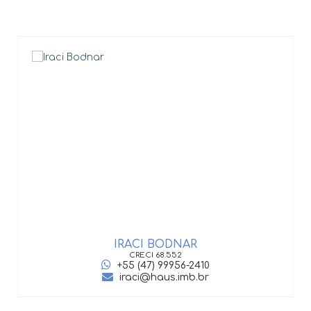
IRACI BODNAR
CRECI
68.552
+55 (47) 99956-2410
iraci@haus.imb.br