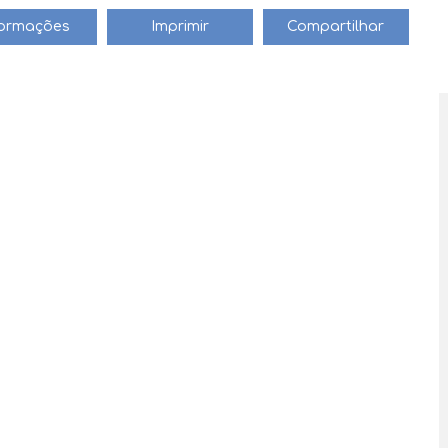
formações
Imprimir
Compartilhar
révio.''