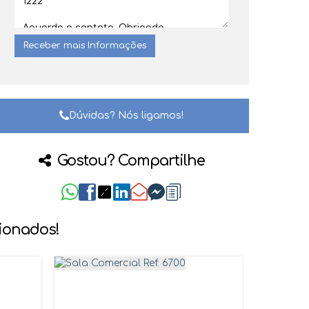
Dúvidas? Nós ligamos!
Gostou? Compartilhe
cionados!