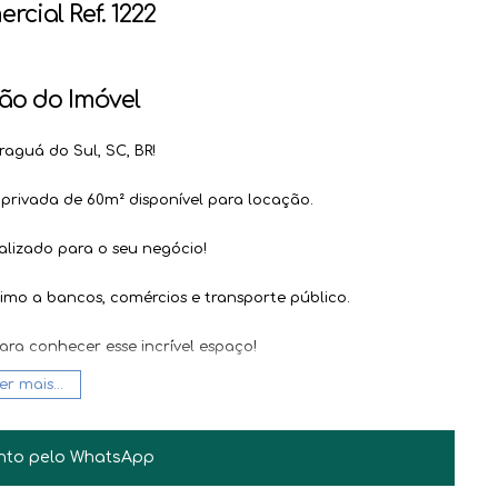
rcial Ref. 1222
ão do Imóvel
aguá do Sul, SC, BR!
 privada de 60m² disponível para locação.
lizado para o seu negócio!
ximo a bancos, comércios e transporte público.
ara conhecer esse incrível espaço!
JAIR BILESKI
er mais...
nidade de expandir o seu negócio em um ambiente
CRECI
31.882
+55 (47) 99612-4704
jair@haus.imb.br
nto pelo
WhatsApp