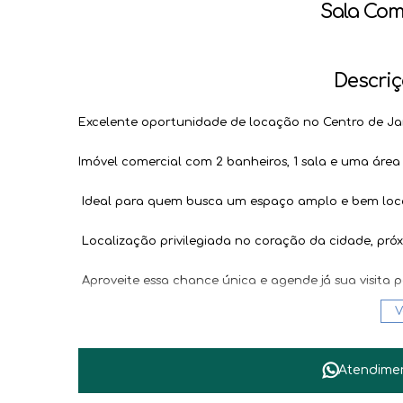
Sala Come
Descriç
Excelente oportunidade de locação no Centro de Jar
Imóvel comercial com 2 banheiros, 1 sala e uma área
Ideal para quem busca um espaço amplo e bem loca
Localização privilegiada no coração da cidade, pró
Aproveite essa chance única e agende já sua visita p
V
Entre em contato conosco e não perca essa oportu
moderno e funcional!
Atendime
''Demais taxas a serem informados pela imobiliária.