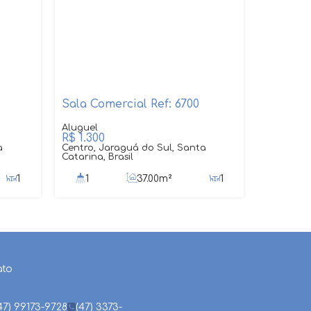
Sala Comercial Ref: 6700
R$
1.300
a
Centro, Jaraguá do Sul, Santa
Catarina, Brasil
1
1
37
.00
m²
1
ato
47) 99173-9728
(47) 3373-