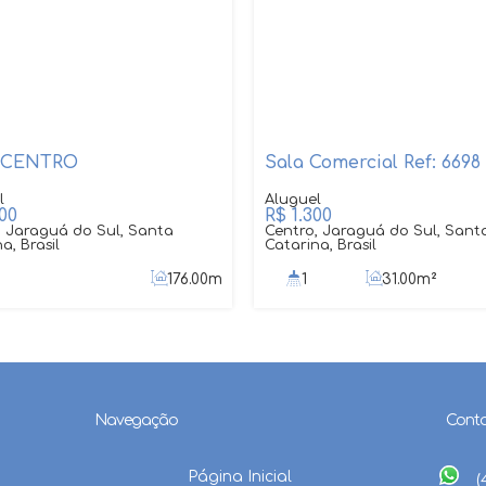
 CENTRO
Sala Comercial Ref: 6698
00
R$
1.300
, Jaraguá do Sul, Santa
Centro, Jaraguá do Sul, Sant
a, Brasil
Catarina, Brasil
176
.00
m²
1
31
.00
m²
Navegação
Cont
Página Inicial
(