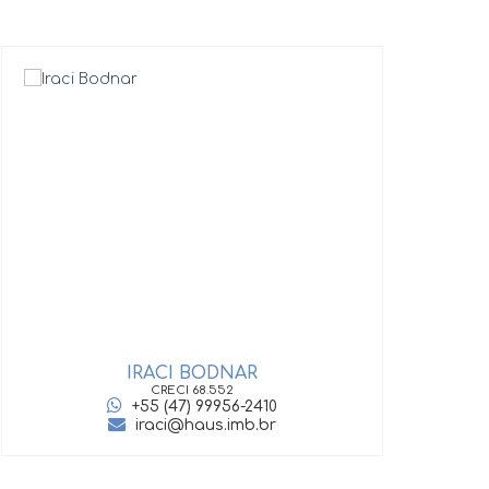
IRACI BODNAR
GIOV
CRECI
68.552
+55 (47) 99956-2410
iraci@haus.imb.br