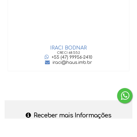
IRACI BODNAR
CRECI
68.552
+55 (47) 99956-2410
iraci@haus.imb.br
Receber mais Informações
Nome: