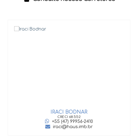
IRACI BODNAR
CRECI
68.552
+55 (47) 99956-2410
iraci@haus.imb.br