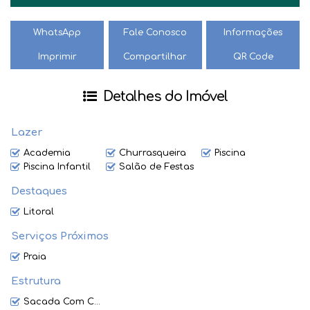
🌅 A localização privilegiada permite fácil acesso às praias,
WhatsApp
Fale Conosco
Informações
restaurantes, lojas e serviços da região, tornando sua rotina
Imprimir
Compartilhar
QR Code
muito mais conveniente e agradável.
Não perca a oportunidade de viver em grande estilo em
Detalhes do Imóvel
Balneário Camboriú! Entre em contato conosco e agende
uma visita para conhecer esse incrível imóvel. 📞🏝️
Lazer
Academia
Churrasqueira
Piscina
Piscina Infantil
Salão de Festas
Destaques
Litoral
Serviços Próximos
Praia
Estrutura
Sacada Com Churrasqueira