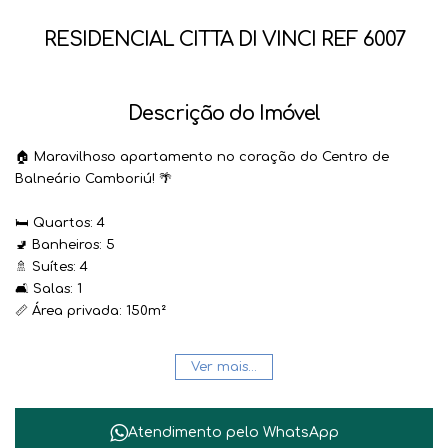
RESIDENCIAL CITTA DI VINCI REF 6007
Descrição do Imóvel
🏠 Maravilhoso apartamento no coração do Centro de
Balneário Camboriú! 🌴
🛏️ Quartos: 4
🚽 Banheiros: 5
🚿 Suítes: 4
🛋️ Salas: 1
📏 Área privada: 150m²
✨ Este imóvel residencial é perfeito para quem busca luxo e
Ver mais...
conforto em um dos destinos mais desejados do litoral
catarinense. Com ambientes amplos e bem distribuídos, este
apartamento é ideal para famílias que valorizam um estilo
Atendimento pelo
WhatsApp
de vida sofisticado e prático.