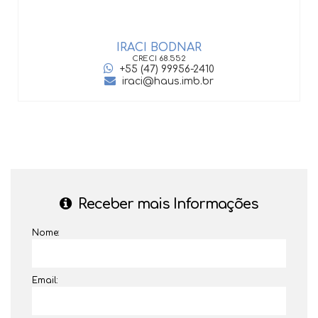
IRACI BODNAR
CRECI
68.552
+55 (47) 99956-2410
iraci@haus.imb.br
Receber mais Informações
Nome:
Email: