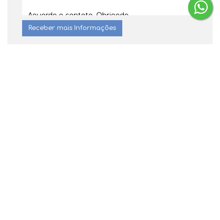
Dúvidas? Nós ligamos!
Gostou? Compartilhe
Não é o que você queria? Veja estes
imóveis relacionados!