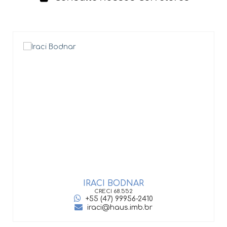
IRACI BODNAR
G
CRECI
68.552
+55 (47) 99956-2410
iraci@haus.imb.br