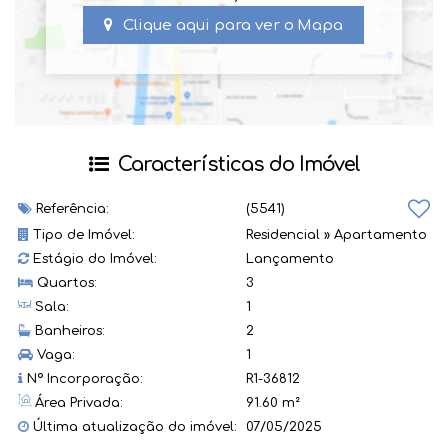
Clique aqui para ver o
Mapa
Características do Imóvel
Referência:
(5541)
Tipo de Imóvel:
Residencial
»
Apartamento
Estágio do Imóvel:
Lançamento
Quartos:
3
Sala:
1
Banheiros:
2
Vaga:
1
Nº Incorporação:
R1-36812
Área Privada:
91.60 m²
Última atualização do imóvel:
07/05/2025