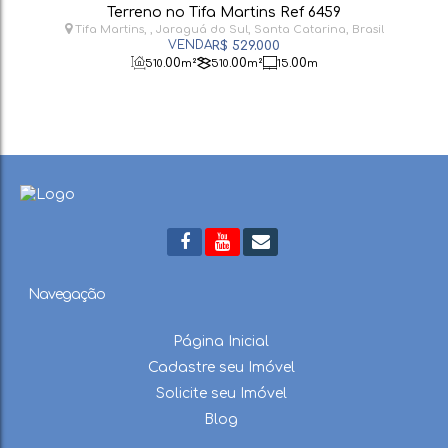
Terreno no Tifa Martins Ref 6459
Tifa Martins
,
Jaraguá do Sul
,
Santa Catarina
,
Brasil
R$
529.000
.00
.00
.00
510
m²
510
m²
15
m
Navegação
Página Inicial
Cadastre seu Imóvel
Solicite seu Imóvel
Blog