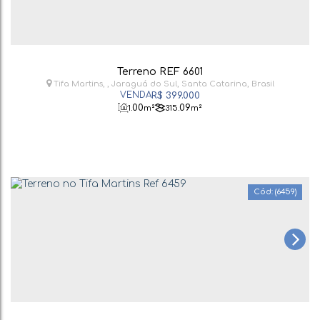
Terreno REF 6601
Tifa Martins
,
Jaraguá do Sul
,
Santa Catarina
,
Brasil
R$
399.000
.00
.09
1
m²
315
m²
(6459)