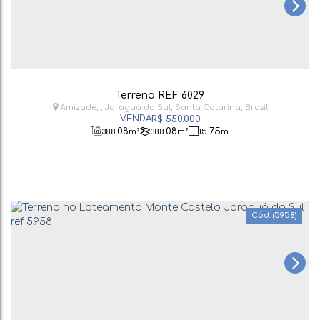
Terreno REF 6029
Amizade
,
Jaraguá do Sul
,
Santa Catarina
,
Brasil
R$
550.000
.08
.08
.75
388
m²
388
m²
15
m
(5958)