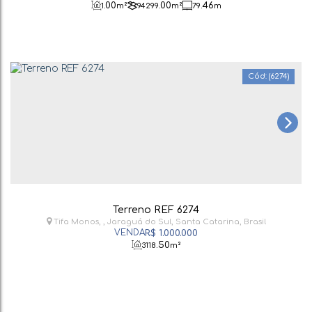
.00
.00
.46
1
m²
94299
m²
79
m
(6274)
Terreno REF 6274
Tifa Monos
,
Jaraguá do Sul
,
Santa Catarina
,
Brasil
R$
1.000.000
.50
3118
m²