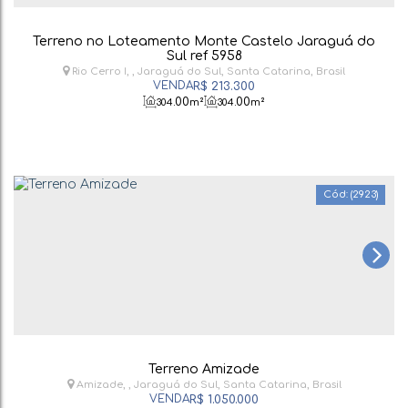
Terreno no Loteamento Monte Castelo Jaraguá do
Sul ref 5958
Rio Cerro I
,
Jaraguá do Sul
,
Santa Catarina
,
Brasil
R$
213.300
.00
.00
304
m²
304
m²
(2923)
Terreno Amizade
Amizade
,
Jaraguá do Sul
,
Santa Catarina
,
Brasil
R$
1.050.000