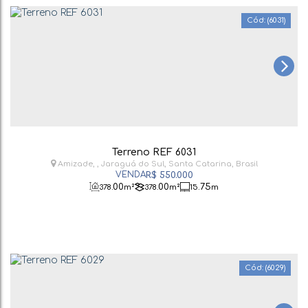
(6031)
Terreno REF 6031
Amizade
,
Jaraguá do Sul
,
Santa Catarina
,
Brasil
R$
550.000
.00
.00
.75
378
m²
378
m²
15
m
(6029)