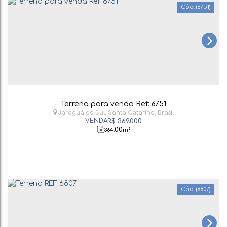
(6751)
Terreno para venda Ref: 6751
Jaraguá do Sul
,
Santa Catarina
,
Brasil
R$
369.000
.00
364
m²
(6807)