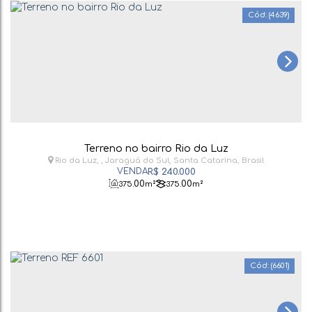
(4639)
Terreno no bairro Rio da Luz
Rio da Luz
,
Jaraguá do Sul
,
Santa Catarina
,
Brasil
R$
240.000
.00
.00
375
m²
375
m²
(6601)