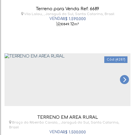
Terreno para Venda Ref: 6689
Vila Lalau
,
Jaraguá do Sul
,
Santa Catarina
,
Brasil
R$
1.590.000
.12
10849
m²
(4287)
TERRENO EM AREA RURAL
Braço do Ribeirão Cavalo
,
Jaraguá do Sul
,
Santa Catarina
,
Brasil
R$
1.500.000