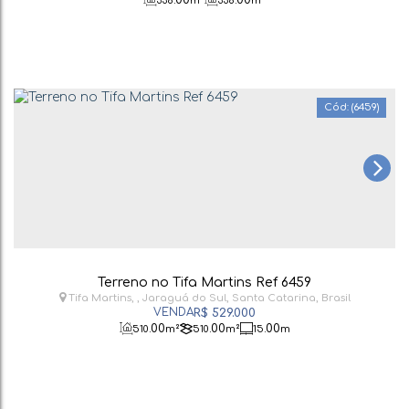
338
m²
338
m²
(6459)
Terreno no Tifa Martins Ref 6459
Tifa Martins
,
Jaraguá do Sul
,
Santa Catarina
,
Brasil
R$
529.000
.00
.00
.00
510
m²
510
m²
15
m