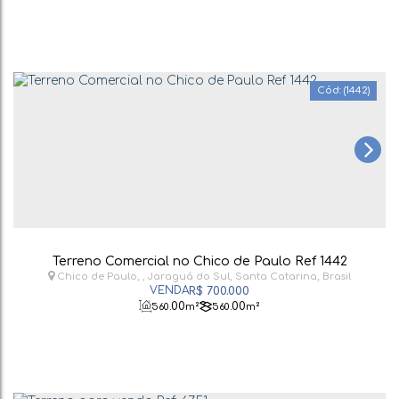
(1442)
Terreno Comercial no Chico de Paulo Ref 1442
Chico de Paulo
,
Jaraguá do Sul
,
Santa Catarina
,
Brasil
R$
700.000
.00
.00
560
m²
560
m²