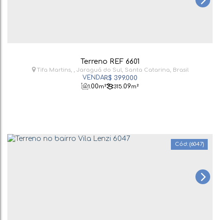
Terreno REF 6601
Tifa Martins
,
Jaraguá do Sul
,
Santa Catarina
,
Brasil
R$
399.000
.00
.09
1
m²
315
m²
(6047)