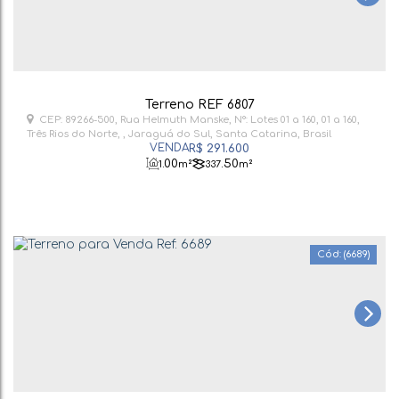
Terreno REF 6807
CEP: 89266-500
,
Rua Helmuth Manske
,
N°:
Lotes 01 a 160
,
01 a 160
,
Três Rios do Norte
,
Jaraguá do Sul
,
Santa Catarina
,
Brasil
R$
291.600
.00
.50
1
m²
337
m²
(6689)