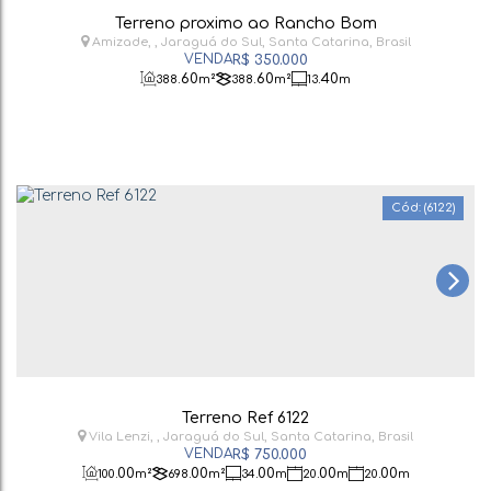
Terreno proximo ao Rancho Bom
Amizade
,
Jaraguá do Sul
,
Santa Catarina
,
Brasil
R$
350.000
.60
.60
.40
388
m²
388
m²
13
m
(6122)
Terreno Ref 6122
Vila Lenzi
,
Jaraguá do Sul
,
Santa Catarina
,
Brasil
R$
750.000
.00
.00
.00
.00
.00
100
m²
698
m²
34
m
20
m
20
m