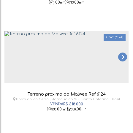
.00
.00
1
m²
713
m²
(6124)
Terreno proximo da Malwee Ref 6124
Barra do Rio Cerro
,
Jaraguá do Sul
,
Santa Catarina
,
Brasil
R$
318.000
.00
.00
330
m²
330
m²