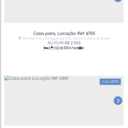
Casa para, Locação Ref: 6705
Tifa Martins
,
Jaraguá do Sul
,
Santa Catarina
,
Brasil
R$
2.500
.00
3
1
130
m²
1
2
(6881)