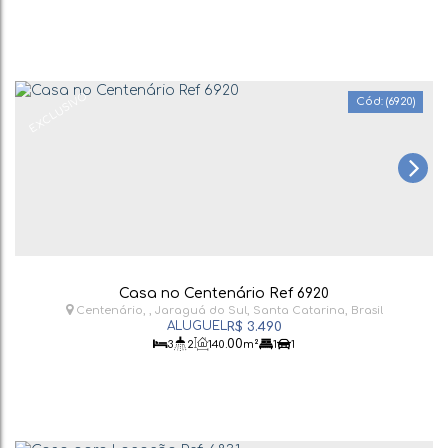
EXCLUSIVO
(6920)
Casa no Centenário Ref 6920
Centenário
,
Jaraguá do Sul
,
Santa Catarina
,
Brasil
R$
3.490
.00
3
2
140
m²
1
1