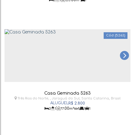
3
1
125
m²
1
(5263.)
Casa Geminada 5263
Três Rios do Norte
,
Jaraguá do Sul
,
Santa Catarina
,
Brasil
R$
2.800
.00
3
1
77
m²
1
1
1