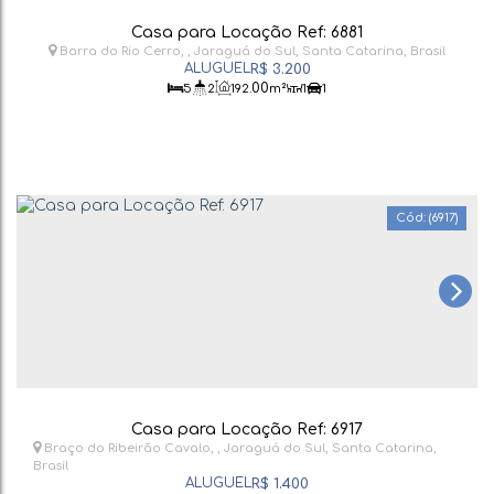
Casa para Locação Ref: 6881
Barra do Rio Cerro
,
Jaraguá do Sul
,
Santa Catarina
,
Brasil
R$
3.200
.00
5
2
192
m²
1
1
(6917)
Casa para Locação Ref: 6917
Braço do Ribeirão Cavalo
,
Jaraguá do Sul
,
Santa Catarina
,
Brasil
R$
1.400