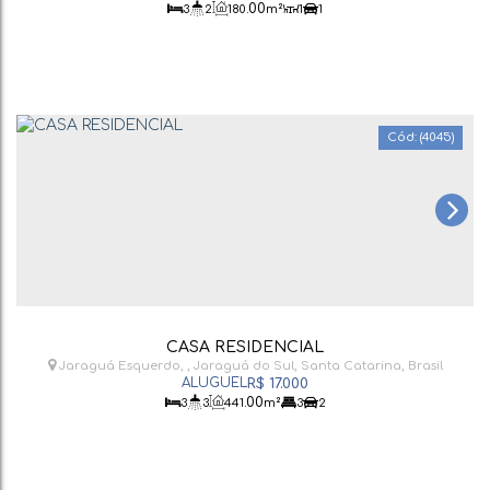
.00
3
2
180
m²
1
1
(4045)
CASA RESIDENCIAL
Jaraguá Esquerdo
,
Jaraguá do Sul
,
Santa Catarina
,
Brasil
R$
17.000
.00
3
3
441
m²
3
2