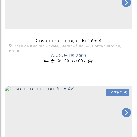
Casa para Locação Ref: 6504
Braço do Ribeirão Cavalo
,
Jaraguá do Sul
,
Santa Catarina
,
Brasil
R$
2.000
.00
.00
3
1
90
~ 920
m²
1
(6534)