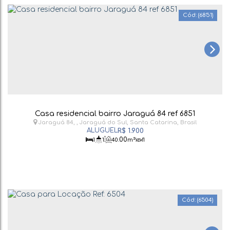
(6851)
Casa residencial bairro Jaraguá 84 ref 6851
Jaraguá 84
,
Jaraguá do Sul
,
Santa Catarina
,
Brasil
R$
1.900
.00
1
1
40
m²
1
(6504)