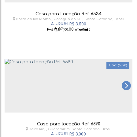
Casa para Locação Ref: 6534
Barra do Rio Molha
,
Jaraguá do Sul
,
Santa Catarina
,
Brasil
R$
3.500
.00
2
1
100
m²
1
3
(6890)
Casa para locação Ref: 6890
Beira Rio
,
Guaramirim
,
Santa Catarina
,
Brasil
R$
3.000