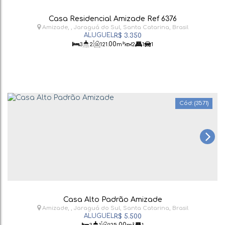
Casa Residencial Amizade Ref 6376
Amizade
,
Jaraguá do Sul
,
Santa Catarina
,
Brasil
R$
3.350
.00
3
2
121
m²
2
1
1
(3571)
Casa Alto Padrão Amizade
Amizade
,
Jaraguá do Sul
,
Santa Catarina
,
Brasil
R$
5.500
.00