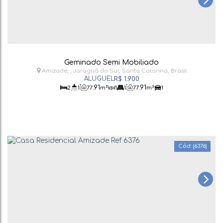
Geminado Semi Mobiliado
Amizade
,
Jaraguá do Sul
,
Santa Catarina
,
Brasil
R$
1.900
.91
.91
2
1
77
m²
1
1
77
m²
1
(6376)