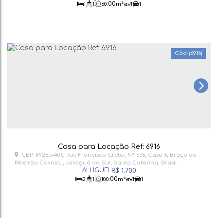
.00
1
1
60
m²
1
1
(6916)
Casa para Locação Ref: 6916
CEP: 89265-406
,
Rua Francisco Greter
,
N°:
636
,
Casa 6
,
Braço do
Ribeirão Cavalo
,
Jaraguá do Sul
,
Santa Catarina
,
Brasil
R$
1.700
.00
2
1
100
m²
1
1