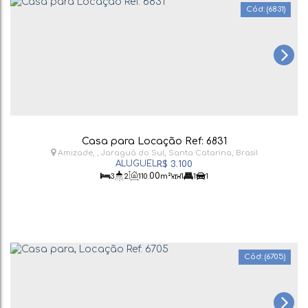
(6831)
Casa para Locação Ref: 6831
Amizade
,
Jaraguá do Sul
,
Santa Catarina
,
Brasil
R$
3.100
.00
3
2
110
m²
1
1
1
(6705)