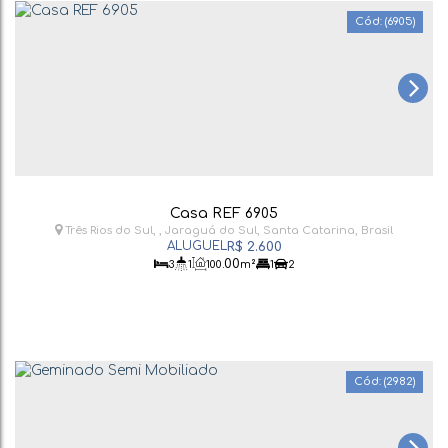
(6905)
Casa REF 6905
Três Rios do Sul
,
Jaraguá do Sul
,
Santa Catarina
,
Brasil
R$
2.600
.00
3
1
100
m²
1
2
(2982)