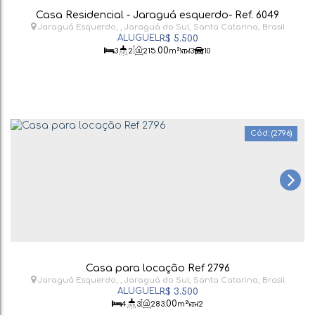
Casa Residencial - Jaraguá esquerdo- Ref. 6049
Jaraguá Esquerdo
,
Jaraguá do Sul
,
Santa Catarina
,
Brasil
R$
5.500
.00
3
2
215
m²
3
10
(2796)
Casa para locação Ref 2796
Jaraguá Esquerdo
,
Jaraguá do Sul
,
Santa Catarina
,
Brasil
R$
3.500
.00
4
3
283
m²
2