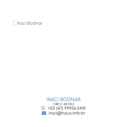
IRACI BODNAR
CRECI
68.552
+55 (47) 99956-2410
iraci@haus.imb.br