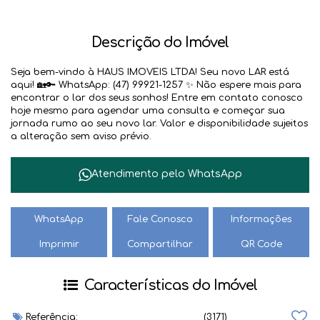
Descrição do Imóvel
Seja bem-vindo à HAUS IMOVEIS LTDA! Seu novo LAR está
aqui! 🏡🔑 WhatsApp: (47) 99921-1257 ✨ Não espere mais para
encontrar o lar dos seus sonhos! Entre em contato conosco
hoje mesmo para agendar uma consulta e começar sua
jornada rumo ao seu novo lar. Valor e disponibilidade sujeitos
a alteração sem aviso prévio.
Atendimento pelo
WhatsApp
WhatsApp
Fale Conosco
Informações
Imprimir
Compartilhar
QR Code
Características do Imóvel
Referência:
(3171)