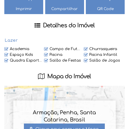
lar te espera!
Imprimir
Compartilhar
QR Code
Detalhes do Imóvel
Lazer
Academia
Campo de Futebol
Churrasqueira
Espaço Kids
Piscina
Piscina Infantil
Quadra Esportiva
Salão de Festas
Salão de Jogos
Mapa do Imóvel
Armação
,
Penha
,
Santa
Catarina
,
Brasil