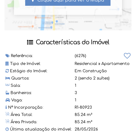
Clique aqui para ver o
Mapa
Características do Imóvel
Referência:
(6276)
Tipo de Imóvel:
Residencial
»
Apartamento
Estágio do Imóvel:
Em Construção
Quartos:
2 (sendo 2 suítes)
Sala:
1
Banheiros:
3
Vaga:
1
Nº Incorporação:
R1-80923
Área Total:
85.24 m²
Área Privada:
85.24 m²
Última atualização do imóvel:
28/05/2026