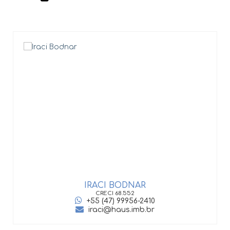
IRACI BODNAR
CRECI
68.552
+55 (47) 99956-2410
iraci@haus.imb.br