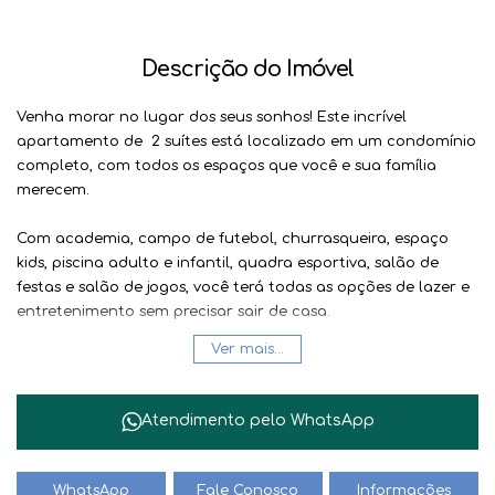
Descrição do Imóvel
Venha morar no lugar dos seus sonhos! Este incrível
apartamento de 2 suítes está localizado em um condomínio
completo, com todos os espaços que você e sua família
merecem.
Com academia, campo de futebol, churrasqueira, espaço
kids, piscina adulto e infantil, quadra esportiva, salão de
festas e salão de jogos, você terá todas as opções de lazer e
entretenimento sem precisar sair de casa.
Ver mais...
Além disso, o imóvel possui 3 banheiros, 1 vaga de garagem,
sala ampla e uma área total de 85.24m2. Não perca essa
oportunidade de morar em um lugar tão completo e com
Atendimento pelo
WhatsApp
todo o conforto que você merece.
Entre em contato conosco e agende uma visita. Seu novo
WhatsApp
Fale Conosco
Informações