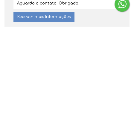
Dúvidas? Nós ligamos!
Gostou? Compartilhe
Não é o que você queria? Veja estes
imóveis relacionados!