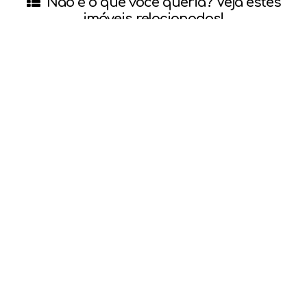
Não é o que você queria? Veja estes
imóveis relacionados!
RESIDENCIAL E COMERCIAL
R$
1.600.000
Ilha da Figueira, Jaraguá do Sul, Santa Catarina, Brasil
3
2
1
2
185
m²
1065
m²
32
m
.65
.75
.00