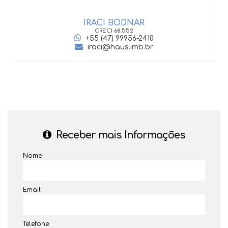
IRACI BODNAR
CRECI
68.552
+55 (47) 99956-2410
iraci@haus.imb.br
Receber mais Informações
Nome:
Email:
Telefone: