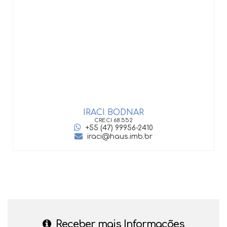
IRACI BODNAR
CRECI
68.552
+55 (47) 99956-2410
iraci@haus.imb.br
Receber mais Informações