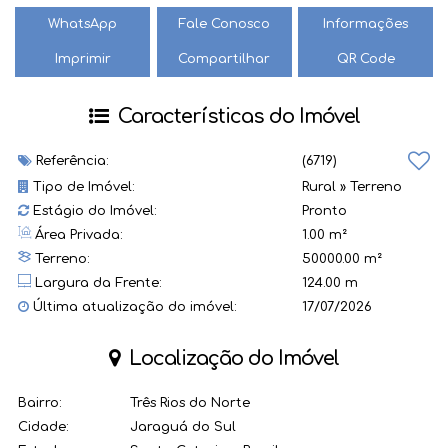
a mobilidade.
WhatsApp
Fale Conosco
Informações
Ampla área, permitindo diversas possibilidades de uso.
Imprimir
Compartilhar
QR Code
Não perca a chance de investir em um espaço que une
natureza e potencial de valorização. Agende uma visita e
venha conhecer pessoalmente esse terreno que pode se
Características do Imóvel
tornar o seu próximo grande projeto.
Referência:
(6719)
Tipo de Imóvel:
Rural
»
Terreno
Estágio do Imóvel:
Pronto
Área Privada:
1.00 m²
Terreno:
50000.00 m²
Largura da Frente:
124.00 m
Última atualização do imóvel:
17/07/2026
Localização do Imóvel
Bairro:
Três Rios do Norte
Cidade:
Jaraguá do Sul