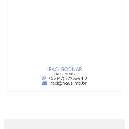
IRACI BODNAR
CRECI
68.552
+55 (47) 99956-2410
iraci@haus.imb.br