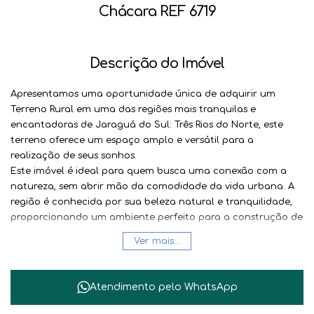
Chácara REF 6719
Descrição do Imóvel
Apresentamos uma oportunidade única de adquirir um
Terreno Rural
em uma das regiões mais tranquilas e
encantadoras de
Jaraguá do Sul
: Três Rios do Norte, este
terreno oferece um espaço amplo e versátil para a
realização de seus sonhos.
Este imóvel é ideal para quem busca uma conexão com a
natureza, sem abrir mão da comodidade da vida urbana. A
região é conhecida por sua beleza natural e tranquilidade,
proporcionando um ambiente perfeito para a construção de
uma residência ou para o desenvolvimento de projetos rurais.
Ver mais...
Entre as características que tornam este terreno especial,
destacamos:
Localização estratégica em
Três Rios do Norte
, cercado
Atendimento pelo
WhatsApp
por natureza exuberante.
Proximidade com as principais vias de acesso, facilitando