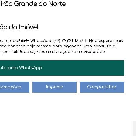
irão Grande do Norte
ão do Imóvel
stá aqui! 🏡🔑 WhatsApp: (47) 99921-1257 ✨ Não espere mais
ntato conosco hoje mesmo para agendar uma consulta e
sponibilidade sujeitos a alteração sem aviso prévio.
JAIR BILESKI
CRECI
31.882
nto pelo
WhatsApp
+55 (47) 99612-4704
jair@haus.imb.br
formações
Imprimir
Compartilhar