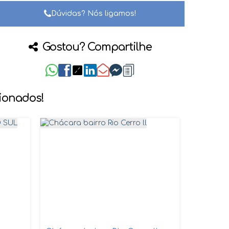
Dúvidas? Nós ligamos!
Gostou? Compartilhe
cionados!