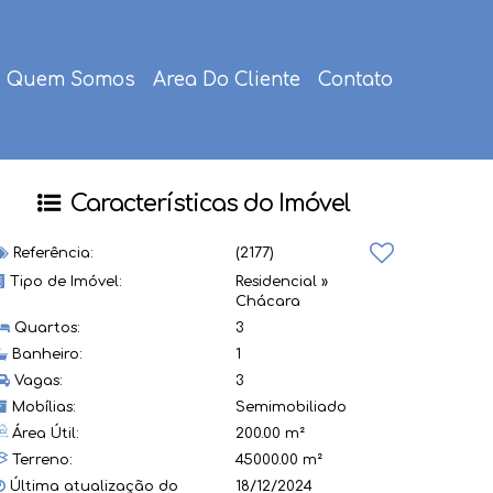
Quem Somos
Area Do Cliente
Contato
Características do Imóvel
Referência:
(2177)
Tipo de Imóvel:
Residencial
»
Chácara
Quartos:
3
Banheiro:
1
Vagas:
3
Mobílias:
Semimobiliado
Área Útil:
200.00 m²
Terreno:
45000.00 m²
Última atualização do
18/12/2024