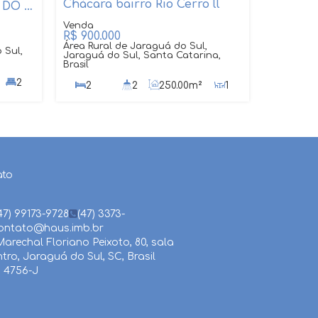
Chácara bairro Rio Cerro ll
7 KM CENTRO JARAGUA DO SUL
R$
900.000
Área Rural de Jaraguá do Sul,
 Sul,
Jaraguá do Sul, Santa Catarina,
Brasil
2
2
2
250
.00
m²
1
5301
.45
m²
1
ato
47) 99173-9728
(47) 3373-
ontato@haus.imb.br
arechal Floriano Peixoto
,
80
,
sala
ntro
,
Jaraguá do Sul
,
SC
,
Brasil
 4756-J