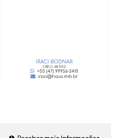
IRACI BODNAR
GIOV
CRECI
68.552
+55 (47) 99956-2410
iraci@haus.imb.br
‹
›