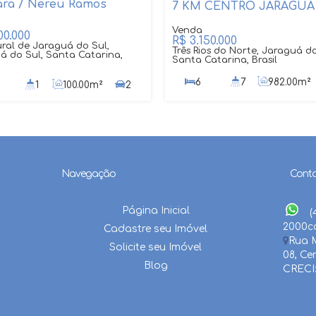
ra / Nereu Ramos
00.000
R$
3.150.000
ural de Jaraguá do Sul,
Três Rios do Norte, Jaraguá do
á do Sul, Santa Catarina,
Santa Catarina, Brasil
6
7
982
.00
m²
1
100
.00
m²
2
982
.34
m²
6
00
m²
Navegação
Cont
Página Inicial
(
2000
c
Cadastre seu Imóvel
Rua M
Solicite seu Imóvel
08
,
Ce
Blog
CRECI: