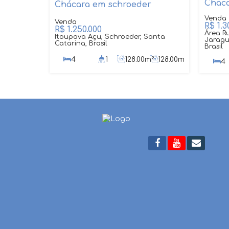
Cháca
Chácara em schroeder
R$
1.3
R$
1.250.000
Área R
Itoupava Açu, Schroeder, Santa
Jaragu
Catarina, Brasil
Brasil
4
1
128
.00
m²
128
.00
m²
4
21765
.00
m²
645
.00
m
55
.00
m
69013
.