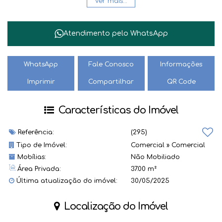
Ver mais...
🌟 Não perca essa oportunidade única! Agende uma visita
agora mesmo e garanta o seu espaço no melhor ponto da
Atendimento pelo
WhatsApp
cidade.
. Alugue já e faça do Centro de Jaraguá do Sul o seu novo
WhatsApp
Fale Conosco
Informações
endereço comercial! 🏢🔑
Imprimir
Compartilhar
QR Code
'' Demais taxas a serem informados pela imobiliária.
Características do Imóvel
Seguro contra Incêndio obrigatório pela imobiliária.
Valor e disponibilidade sujeitos a alteração sem aviso prévio.''
Referência:
(295)
Tipo de Imóvel:
Comercial
»
Comercial
Mobílias:
Não Mobiliado
Área Privada:
37.00 m²
Última atualização do imóvel:
30/05/2025
Localização do Imóvel