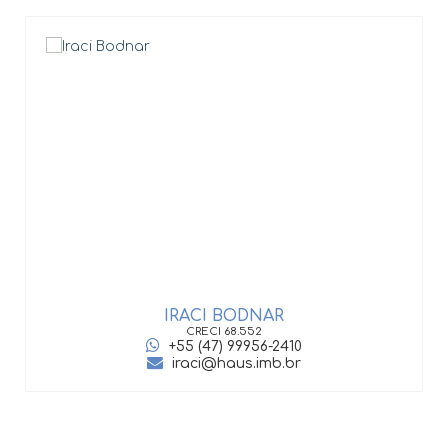
IRACI BODNAR
CRECI
68.552
+55 (47) 99956-2410
iraci@haus.imb.br