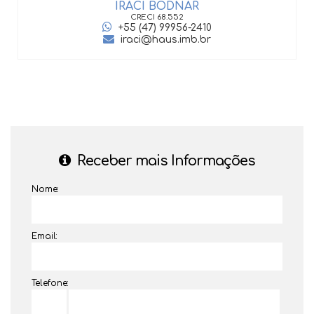
IRACI BODNAR
CRECI
68.552
+55 (47) 99956-2410
iraci@haus.imb.br
Receber mais Informações
Nome:
Email:
Telefone: