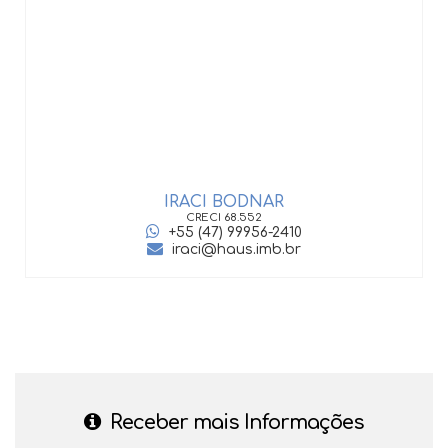
IRACI BODNAR
CRECI
68.552
+55 (47) 99956-2410
iraci@haus.imb.br
Receber mais Informações