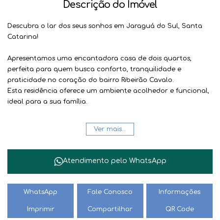
Descrição do Imóvel
Descubra o lar dos seus sonhos em
Jaraguá do Sul, Santa
Catarina
!
Apresentamos uma encantadora casa de dois quartos,
perfeita para quem busca conforto, tranquilidade e
praticidade no coração do bairro
Ribeirão Cavalo
.
Esta residência oferece um ambiente acolhedor e funcional,
ideal para a sua família.
Com
2 dormitórios
e 1
banheiro e 1 lavabo
bem distribuídos,
Ver mais...
cada espaço foi pensado para proporcionar bem-estar. A
propriedade ainda conta com
2 vagas de garagem
,
garantindo comodidade e segurança para seus veículos.
Atendimento pelo
WhatsApp
Não perca a oportunidade de adquirir este imóvel completo,
com ótimo custo-benefício .
WhatsApp
Fale Conosco
Informações
Seja para morar ou investir, esta casa representa um
Imprimir
Compartilhar
QR Code
excelente negócio em uma das cidades mais promissoras de