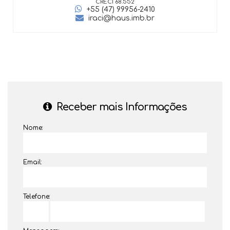
CRECI
68.552
+55 (47) 99956-2410
iraci@haus.imb.br
Receber mais Informações
Nome:
Email:
Telefone: