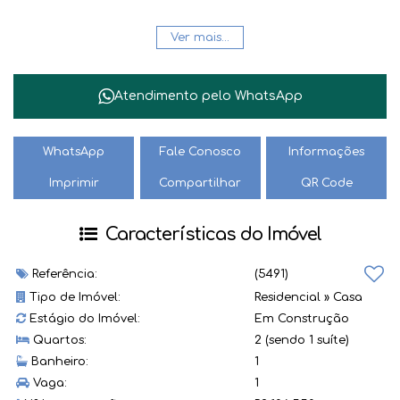
Não perca essa oportunidade única de garantir o seu
Ver mais...
pedacinho de paraíso. Entre em contato conosco e agende
uma visita para conhecer de perto todos os detalhes deste
imóvel encantador. Venha fazer deste lugar a sua nova
Atendimento pelo
WhatsApp
morada! 🌟
Agende sua visita hoje mesmo e não deixe essa chance
WhatsApp
Fale Conosco
Informações
escapar. Seu novo lar pode estar a apenas um passo de
Imprimir
Compartilhar
QR Code
distância! 🏡✨ #ImóvelParaVenda #CasaResidencial
#SeuNovoLar #ConfortoEPraticidade
Características do Imóvel
Referência:
(5491)
Tipo de Imóvel:
Residencial
»
Casa
Estágio do Imóvel:
Em Construção
Quartos:
2 (sendo 1 suíte)
Banheiro:
1
Vaga:
1