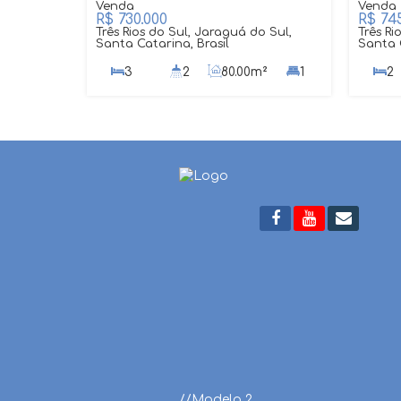
R$
730.000
R$
745
Três Rios do Sul, Jaraguá do Sul,
Três Ri
Santa Catarina, Brasil
Santa C
3
2
80
.00
m²
1
2
1
1
//Modelo 2