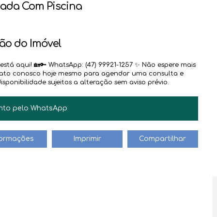
ada Com Piscina
ão do Imóvel
stá aqui! 🏡🔑 WhatsApp: (47) 99921-1257 ✨ Não espere mais
ntato conosco hoje mesmo para agendar uma consulta e
JAIR BILESKI
sponibilidade sujeitos a alteração sem aviso prévio.
CRECI
31.882
+55 (47) 99612-4704
jair@haus.imb.br
nto pelo
WhatsApp
formações
Imprimir
Compartilhar