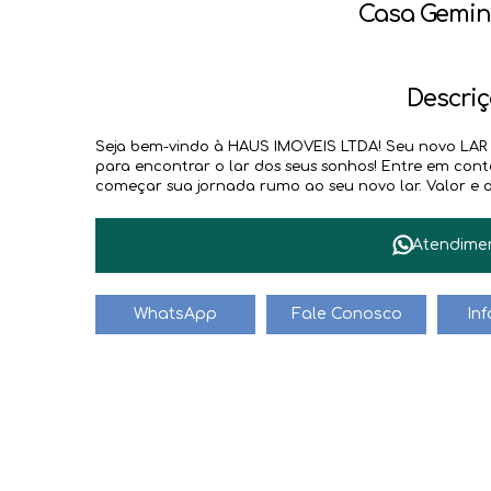
Casa Gemin
Descriç
Seja bem-vindo à HAUS IMOVEIS LTDA! Seu novo LAR e
para encontrar o lar dos seus sonhos! Entre em co
começar sua jornada rumo ao seu novo lar. Valor e di
Atendime
WhatsApp
Fale Conosco
In