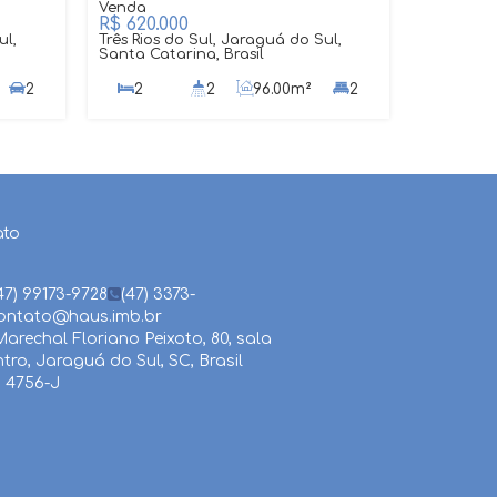
R$
620.000
ul,
Três Rios do Sul, Jaraguá do Sul,
Santa Catarina, Brasil
2
2
2
96
.00
m²
2
18
.30
m
2
ato
47) 99173-9728
(47) 3373-
ontato@haus.imb.br
arechal Floriano Peixoto
,
80
,
sala
ntro
,
Jaraguá do Sul
,
SC
,
Brasil
 4756-J