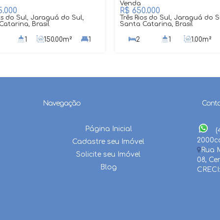
.000
R$
650.000
os do Sul, Jaraguá do Sul,
Três Rios do Sul, Jaraguá do S
atarina, Brasil
Santa Catarina, Brasil
1
150
.00
m²
1
2
1
1
.00
m²
596
.00
m²
Navegação
Cont
Página Inicial
(
2000
c
Cadastre seu Imóvel
Rua M
Solicite seu Imóvel
08
,
Ce
Blog
CRECI: