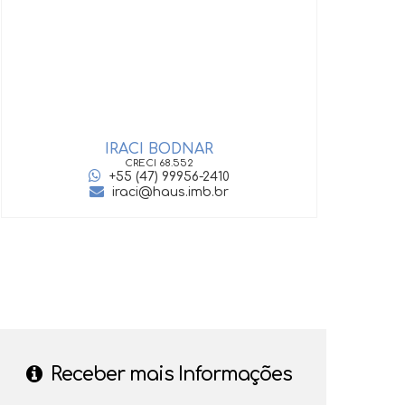
IRACI BODNAR
GIOV
CRECI
68.552
+55 (47) 99956-2410
iraci@haus.imb.br
‹
›
Receber mais Informações