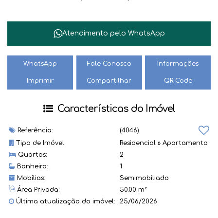
Atendimento pelo
WhatsApp
WhatsApp
Fale Conosco
Informações
Imprimir
Compartilhar
QR Code
Características do Imóvel
Referência:
(4046)
Tipo de Imóvel:
Residencial
»
Apartamento
Quartos:
2
Banheiro:
1
Mobílias:
Semimobiliado
Área Privada:
50.00 m²
Última atualização do imóvel:
25/06/2026