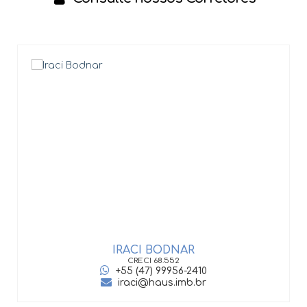
IRACI BODNAR
CRECI
68.552
+55 (47) 99956-2410
iraci@haus.imb.br