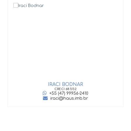
IRACI BODNAR
CRECI
68.552
+55 (47) 99956-2410
iraci@haus.imb.br