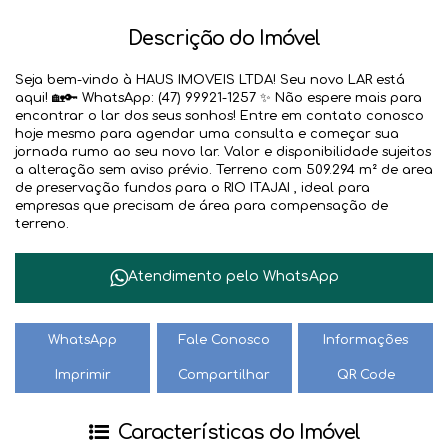
Descrição do Imóvel
Seja bem-vindo à HAUS IMOVEIS LTDA! Seu novo LAR está
aqui! 🏡🔑 WhatsApp: (47) 99921-1257 ✨ Não espere mais para
encontrar o lar dos seus sonhos! Entre em contato conosco
hoje mesmo para agendar uma consulta e começar sua
jornada rumo ao seu novo lar. Valor e disponibilidade sujeitos
a alteração sem aviso prévio. Terreno com 509.294 m² de area
de preservação fundos para o RIO ITAJAI , ideal para
empresas que precisam de área para compensação de
terreno.
Atendimento pelo
WhatsApp
WhatsApp
Fale Conosco
Informações
Imprimir
Compartilhar
QR Code
Características do Imóvel