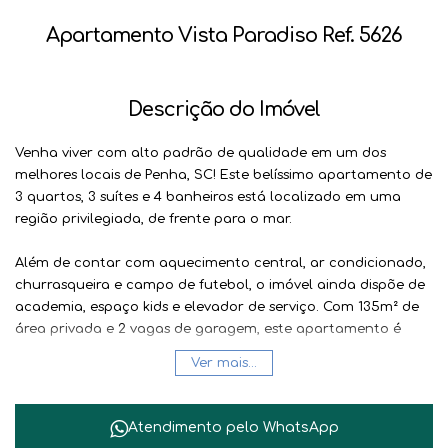
Apartamento Vista Paradiso Ref. 5626
Descrição do Imóvel
Venha viver com alto padrão de qualidade em um dos
melhores locais de Penha, SC! Este belíssimo apartamento de
3 quartos, 3 suítes e 4 banheiros está localizado em uma
região privilegiada, de frente para o mar.
Além de contar com aquecimento central, ar condicionado,
churrasqueira e campo de futebol, o imóvel ainda dispõe de
academia, espaço kids e elevador de serviço. Com 135m² de
área privada e 2 vagas de garagem, este apartamento é
perfeito para quem busca conforto e comodidade.
Ver mais...
Não perca a oportunidade de morar em um lugar que une
praticidade, lazer e bem-estar. Entre em contato conosco e
Atendimento pelo
WhatsApp
agende uma visita! Este é o imóvel dos seus sonhos, venha