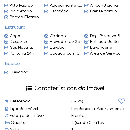
Alto Padrão
Aquecimento Central
Ar Condicionado
Bicicletário
Escritório
Frente para o Mar
Portão Eletrônico
Estrutura
Copa
Cozinha
Dep. Privativo Subsolo
Despensa
Elevador de Serviço
Entrada de Serviço
Gás Natural
Lavabo
Lavanderia
Portaria 24h
Sacada Com Churrasqueira
Área de Serviço
Básico
Elevador
Características do Imóvel
Referência:
(5626)
Tipo de Imóvel:
Residencial
»
Apartamento
Estágio do Imóvel:
Pronto
Quartos:
3 (sendo 3 suítes)
Sala:
1