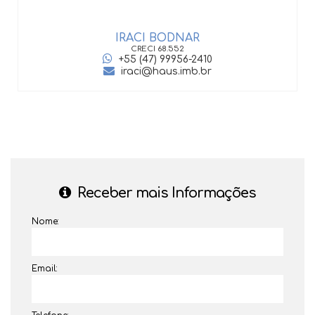
IRACI BODNAR
CRECI
68.552
+55 (47) 99956-2410
iraci@haus.imb.br
Receber mais Informações
Nome:
Email: