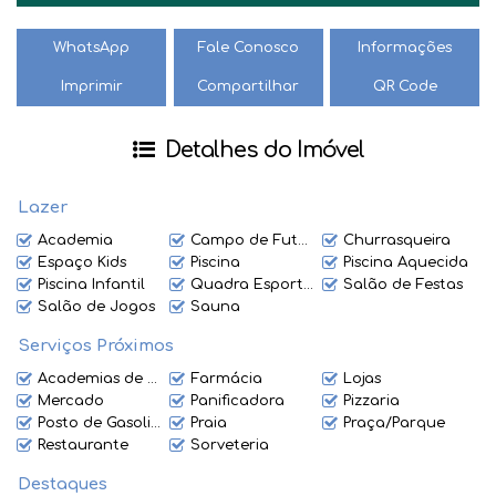
conferir!
WhatsApp
Fale Conosco
Informações
Imprimir
Compartilhar
QR Code
Detalhes do Imóvel
Lazer
Academia
Campo de Futebol
Churrasqueira
Espaço Kids
Piscina
Piscina Aquecida
Piscina Infantil
Quadra Esportiva
Salão de Festas
Salão de Jogos
Sauna
Serviços Próximos
Academias de ginástica
Farmácia
Lojas
Mercado
Panificadora
Pizzaria
Posto de Gasolina
Praia
Praça/Parque
Restaurante
Sorveteria
Destaques