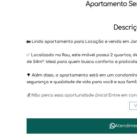
Apartamento Sem
Descriç
🏡 Lindo apartamento para Locação e venda em Jara
✅ Localizado na Rau, este imóvel possui 2 quartos, d
de 54m². Ideal para quem busca conforto e pratic
🌳 Além disso, o apartamento está em um condomíni
segurança e qualidade de vida para você e sua famíl
💰 Não perca essa oportunidade única! Entre em con
pessoalmente esse encantador apartamento em Jara
V
#ImóvelÀVenda #Apartamento #JaraguáDoSul #Con
Atendime
''Demais taxas a serem informados pela imobiliária.
Seguro contra Incêndio obrigatório pela imobiliária.