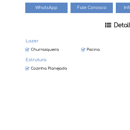
Valor e disponibilidade sujeitos a alteração sem aviso p
WhatsApp
Fale Conosco
In
Detal
Lazer
Churrasqueira
Piscina
Estrutura
Cozinha Planejada