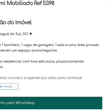
i Mobiliado Ref 5398
ão do Imóvel
guá do Sul, SC! 🌟
e 1 banheiro, 1 vaga de garagem, 1 sala e uma área privada
idade em um espaço aconchegante.
o residencial com boa estrutura, proporcionando
ia.
tato conosco e agende sua visita para conhecer
guá do Sul. Estamos te esperando! 📞
er mais...
forto #QualidadeDeVida #VemMorarBem 🏠🌺
nto pelo
WhatsApp
JAIR BILESKI
CRECI
31.882