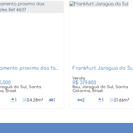
Apartamento proximo das faculdades Ref 4607
Frankfurt Jaragua do Su
.000
R$
379.800
araguá do Sul, Santa
Rau, Jaraguá do Sul, Santa
a, Brasil
Catarina, Brasil
1
54
.28
m²
1
2
1
51
.66
m²
1