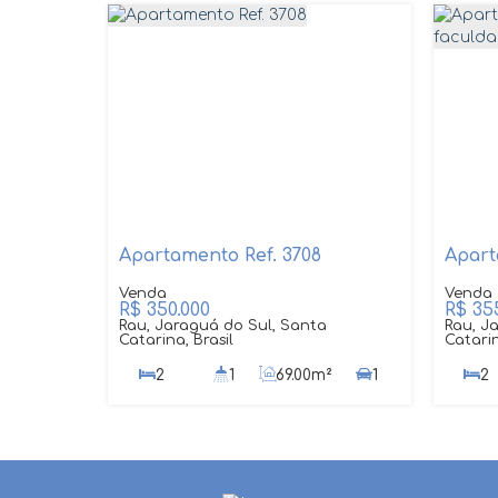
Apartamento Ref. 3708
R$
350.000
R$
355
Rau, Jaraguá do Sul, Santa
Rau, J
Catarina, Brasil
Catarin
2
1
69
.00
m²
1
2