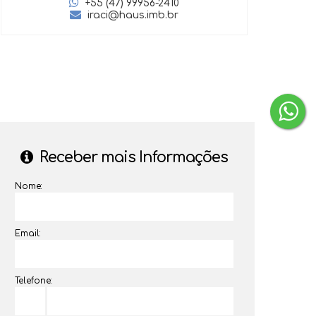
+55 (47) 99956-2410
iraci@haus.imb.br
‹
›
Receber mais Informações
Nome:
Email:
Telefone: