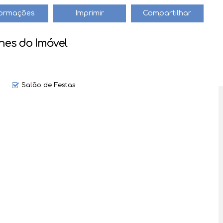
+55 (47) 99612-4704
révio.''
jair@haus.imb.br
formações
Imprimir
Compartilhar
hes do Imóvel
Salão de Festas