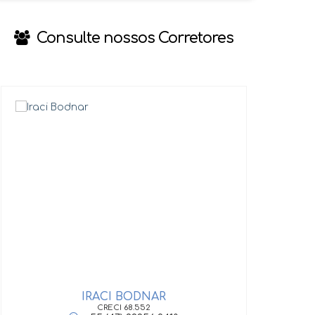
Consulte nossos Corretores
IRACI BODNAR
GIOV
CRECI
68.552