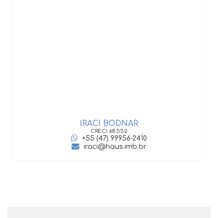
IRACI BODNAR
CRECI
68.552
+55 (47) 99956-2410
iraci@haus.imb.br