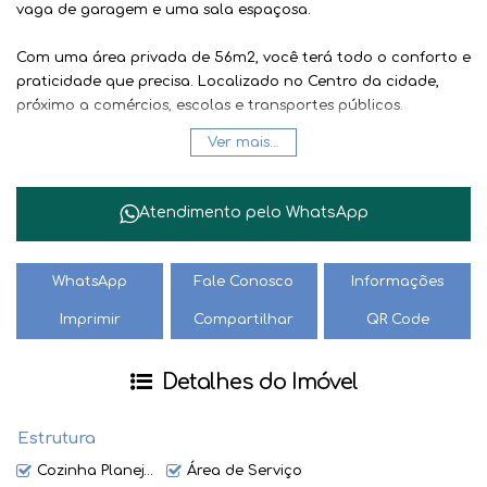
vaga de garagem e uma sala espaçosa.
Com uma área privada de 56m2, você terá todo o conforto e
praticidade que precisa. Localizado no Centro da cidade,
próximo a comércios, escolas e transportes públicos.
Ver mais...
Não perca essa oportunidade, entre em contato e agende
uma visita! Seu novo lar te espera.
Atendimento pelo
WhatsApp
"Demais taxas a serem informados pela imobiliária.
Seguro contra Incêndio obrigatório pela imobiliária.
Valor e disponibilidade sujeitos a alteração sem aviso prévio.''
WhatsApp
Fale Conosco
Informações
Imprimir
Compartilhar
QR Code
Detalhes do Imóvel
Estrutura
Cozinha Planejada
Área de Serviço