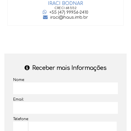
IRACI BODNAR
CRECI
68.552
+55 (47) 99956-2410
iraci@haus.imb.br
Receber mais Informações
Nome:
Email:
Telefone: