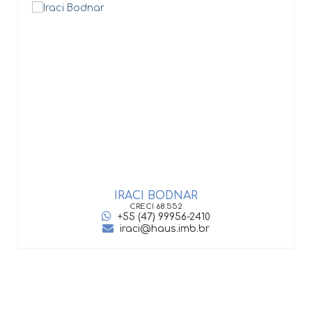
GIOVANI GONÇALVES DE AZEVEDO
CRECI
56.826
+55 (47) 99141-7310
giovani@haus.imb.br