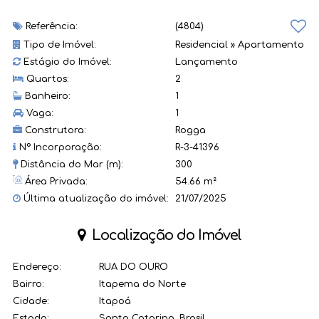
Referência:
(4804)
Tipo de Imóvel:
Residencial
»
Apartamento
Estágio do Imóvel:
Lançamento
Quartos:
2
Banheiro:
1
Vaga:
1
Construtora:
Rogga
Nº Incorporação:
R-3-41396
Distância do Mar (m):
300
Área Privada:
54.66 m²
Última atualização do imóvel:
21/07/2025
Localização do Imóvel
Endereço:
RUA DO OURO
Bairro:
Itapema do Norte
Cidade:
Itapoá
Estado:
Santa Catarina, Brasil