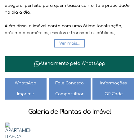
e seguro, perfeito para quem busca conforto e praticidade
no dia a dia.
Além disso, o imóvel conta com uma ótima localização,
próximo a comércios, escolas e transportes públicos,
facilitando a vida dos moradores.
Ver mais...
Não perca a oportunidade de morar em um lugar moderno
e aconchegante. Entre em contato conosco e agende uma
Atendimento pelo
WhatsApp
visita! Seu novo lar está te esperando.
WhatsApp
Fale Conosco
Informações
Imprimir
Compartilhar
QR Code
Galeria de Plantas do Imóvel