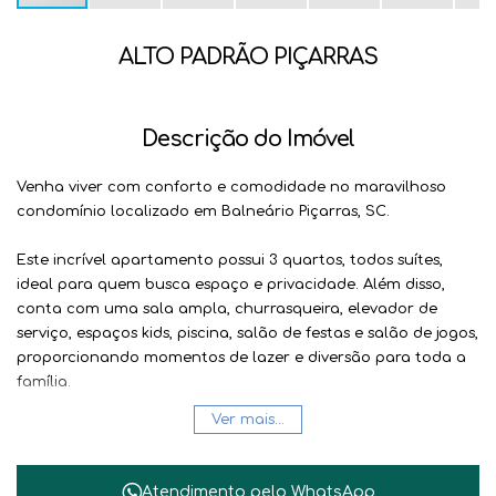
ALTO PADRÃO PIÇARRAS
Descrição do Imóvel
Venha viver com conforto e comodidade no maravilhoso
condomínio localizado em Balneário Piçarras, SC.
Este incrível apartamento possui 3 quartos, todos suítes,
ideal para quem busca espaço e privacidade. Além disso,
conta com uma sala ampla, churrasqueira, elevador de
serviço, espaços kids, piscina, salão de festas e salão de jogos,
proporcionando momentos de lazer e diversão para toda a
família.
Ver mais...
Localizado no bairro Itacolomi, este imóvel conta com
142,65m² de área privativa e 2 vagas de garagem.
Atendimento pelo
WhatsApp