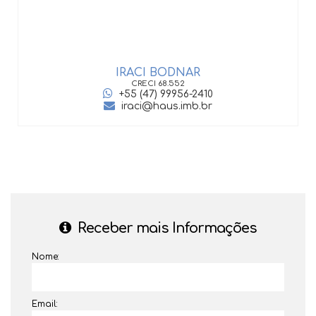
IRACI BODNAR
CRECI
68.552
+55 (47) 99956-2410
iraci@haus.imb.br
Receber mais Informações
Nome:
Email: