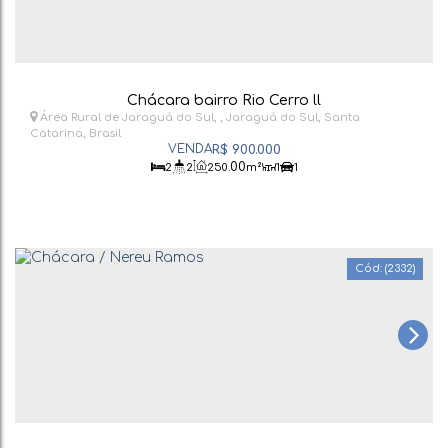
Chácara bairro Rio Cerro ll
Área Rural de Jaraguá do Sul
,
Jaraguá do Sul
,
Santa
Catarina
,
Brasil
R$
900.000
.00
2
2
250
m²
1
1
(2332)